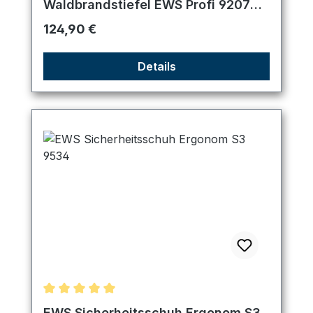
Waldbrandstiefel EWS Profi 9207
GÜK
Regulärer Preis:
124,90 €
Details
Durchschnittliche Bewertung von 5 von 5 Sternen
EWS Sicherheitsschuh Ergonom S3