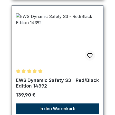
Durchschnittliche Bewertung von 5 von 5 Sternen
EWS Dynamic Safety S3 - Red/Black
Edition 14392
Regulärer Preis:
139,90 €
In den Warenkorb