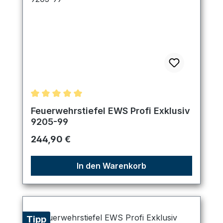
Durchschnittliche Bewertung von 5 von 5 Sternen
Feuerwehrstiefel EWS Profi Exklusiv
9205-99
Regulärer Preis:
244,90 €
In den Warenkorb
Tipp