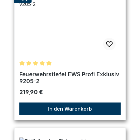
Durchschnittliche Bewertung von 5 von 5 Sternen
Feuerwehrstiefel EWS Profi Exklusiv
9205-2
Regulärer Preis:
219,90 €
In den Warenkorb