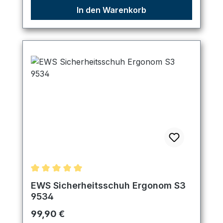
In den Warenkorb
Durchschnittliche Bewertung von 5 von 5 Sternen
EWS Sicherheitsschuh Ergonom S3
9534
Regulärer Preis:
99,90 €