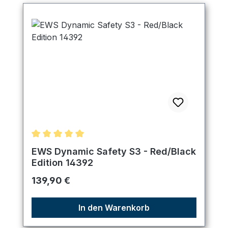
Durchschnittliche Bewertung von 5 von 5 Sternen
EWS Dynamic Safety S3 - Red/Black
Edition 14392
Regulärer Preis:
139,90 €
In den Warenkorb