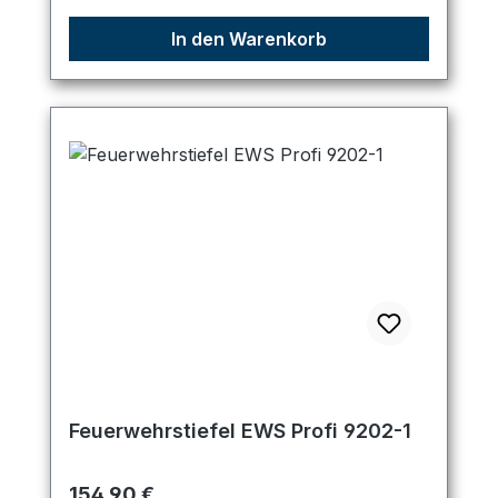
In den Warenkorb
Feuerwehrstiefel EWS Profi 9202-1
Regulärer Preis:
154,90 €