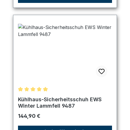
Durchschnittliche Bewertung von 5 von 5 Sternen
Kühlhaus-Sicherheitsschuh EWS
Winter Lammfell 9487
Regulärer Preis:
144,90 €