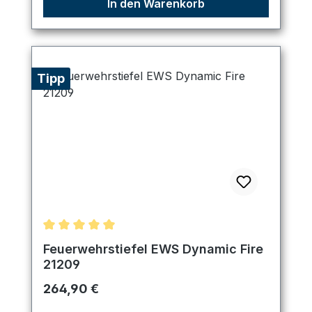
In den Warenkorb
Tipp
Durchschnittliche Bewertung von 5 von 5 Sternen
Feuerwehrstiefel EWS Dynamic Fire
21209
Regulärer Preis:
264,90 €