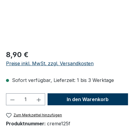
Regulärer Preis:
8,90 €
Preise inkl. MwSt. zzgl. Versandkosten
Sofort verfügbar, Lieferzeit: 1 bis 3 Werktage
Produkt Anzahl: Gib den gewünschten We
In den Warenkorb
Zum Merkzettel hinzufügen
Produktnummer:
creme125f