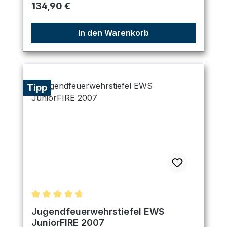
Regulärer Preis:
134,90 €
In den Warenkorb
Tipp
Durchschnittliche Bewertung von 4.67 von 5 Ster
Jugendfeuerwehrstiefel EWS
JuniorFIRE 2007