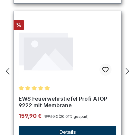
Rabatt
%
Durchschnittliche Bewertung von 5 von 5 Sternen
EWS Feuerwehrstiefel Profi ATOP
9222 mit Membrane
Regulärer Preis:
Verkaufspreis:
159,90 €
199,90 €
(20.01% gespart)
Details