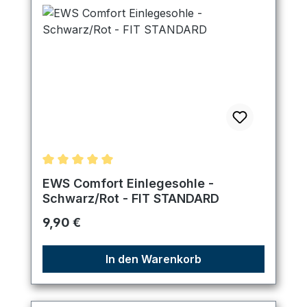
Durchschnittliche Bewertung von 5 von 5 Sternen
EWS Comfort Einlegesohle -
Schwarz/Rot - FIT STANDARD
Regulärer Preis:
9,90 €
In den Warenkorb