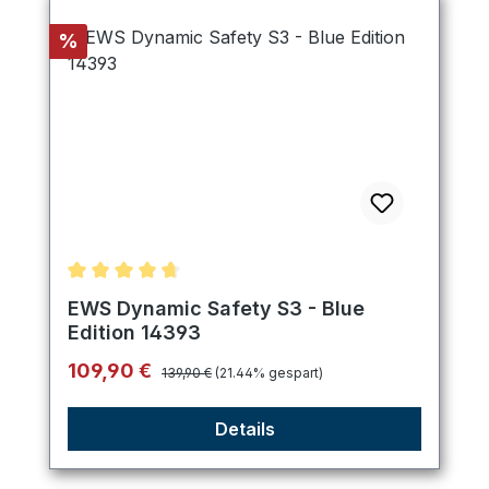
Rabatt
%
Durchschnittliche Bewertung von 4.8 von 5 Stern
EWS Dynamic Safety S3 - Blue
Edition 14393
Regulärer Preis:
Verkaufspreis:
109,90 €
139,90 €
(21.44% gespart)
Details