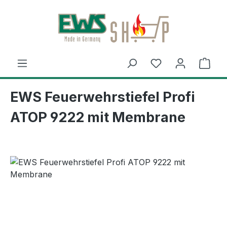
Zum Hauptinhalt springen
Ware
EWS Feuerwehrstiefel Profi
ATOP 9222 mit Membrane
Bildergalerie überspringen