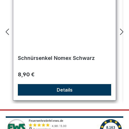
Schnürsenkel Nomex Schwarz
Regulärer Preis:
8,90 €
Details