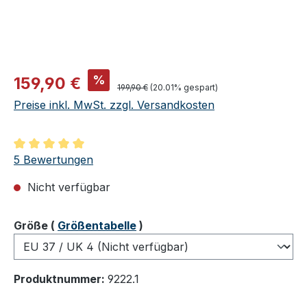
Verkaufspreis:
%
159,90 €
Regulärer Preis:
199,90 €
(20.01% gespart)
Preise inkl. MwSt. zzgl. Versandkosten
Durchschnittliche Bewertung von 5 von 5 Sternen
5 Bewertungen
Nicht verfügbar
auswählen
Größe
(
Größentabelle
)
Produktnummer:
9222.1