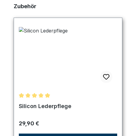
Produktgalerie überspringen
Zubehör
Durchschnittliche Bewertung von 5 von 5 Sternen
Silicon Lederpflege
Regulärer Preis:
29,90 €