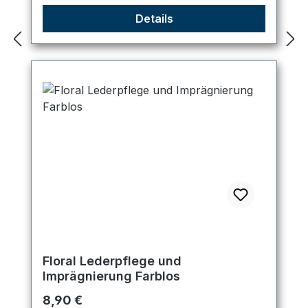
Details
Floral Lederpflege und
Imprägnierung Farblos
Regulärer Preis:
8,90 €