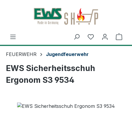
Zum Hauptinhalt springen
Ware
FEUERWEHR
Jugendfeuerwehr
EWS Sicherheitsschuh
Ergonom S3 9534
Bildergalerie überspringen