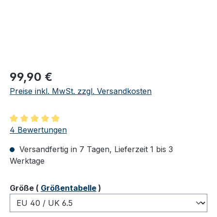
Regulärer Preis:
99,90 €
Preise inkl. MwSt. zzgl. Versandkosten
Durchschnittliche Bewertung von 5 von 5 Sternen
4 Bewertungen
Versandfertig in 7 Tagen, Lieferzeit 1 bis 3
Werktage
auswählen
Größe
(
Größentabelle
)