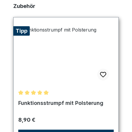
Produktgalerie überspringen
Zubehör
Tipp
Durchschnittliche Bewertung von 5 von 5 Sternen
Funktionsstrumpf mit Polsterung
Regulärer Preis:
8,90 €