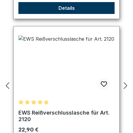
Details
Durchschnittliche Bewertung von 4.67 von 5 Ster
EWS Reißverschlusslasche für Art.
2120
Regulärer Preis:
22,90 €