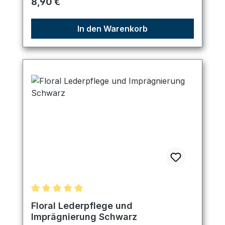
Regulärer Preis:
8,90 €
In den Warenkorb
Durchschnittliche Bewertung von 5 von 5 Sternen
Floral Lederpflege und
Imprägnierung Schwarz