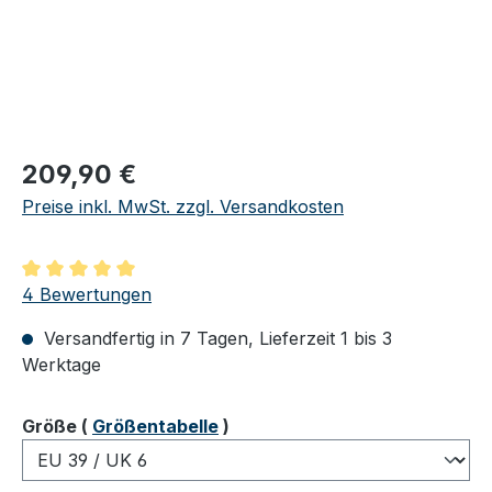
Regulärer Preis:
209,90 €
Preise inkl. MwSt. zzgl. Versandkosten
Durchschnittliche Bewertung von 5 von 5 Sternen
4 Bewertungen
Versandfertig in 7 Tagen, Lieferzeit 1 bis 3
Werktage
auswählen
Größe
(
Größentabelle
)