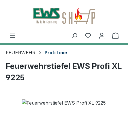
Zum Hauptinhalt springen
Ware
FEUERWEHR
Profi Linie
Feuerwehrstiefel EWS Profi XL
9225
Bildergalerie überspringen