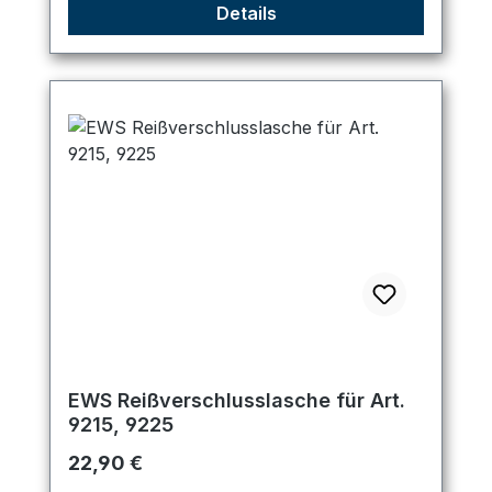
Details
EWS Reißverschlusslasche für Art.
9215, 9225
Regulärer Preis:
22,90 €