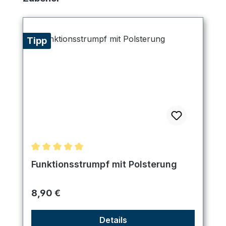
Tipp
Durchschnittliche Bewertung von 5 von 5 Sternen
Funktionsstrumpf mit Polsterung
Regulärer Preis:
8,90 €
Details