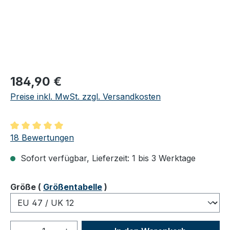
Regulärer Preis:
184,90 €
Preise inkl. MwSt. zzgl. Versandkosten
Durchschnittliche Bewertung von 5 von 5 Sternen
18 Bewertungen
Sofort verfügbar, Lieferzeit: 1 bis 3 Werktage
auswählen
Größe
(
Größentabelle
)
Produkt Anzahl: Gib den gewünschten We