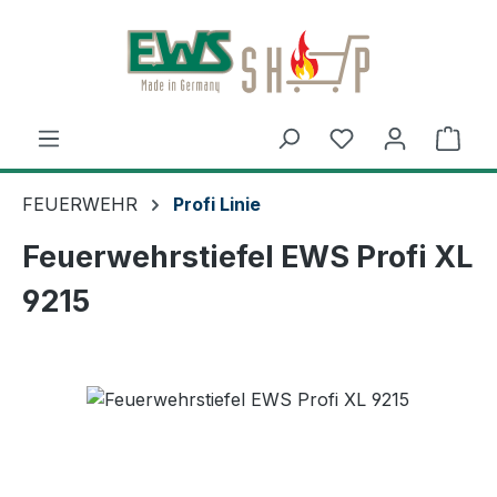
Zum Hauptinhalt springen
Ware
FEUERWEHR
Profi Linie
Feuerwehrstiefel EWS Profi XL
9215
Bildergalerie überspringen