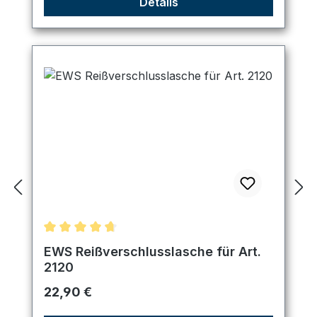
Details
Durchschnittliche Bewertung von 4.67 von 5 Ster
EWS Reißverschlusslasche für Art.
2120
Regulärer Preis:
22,90 €