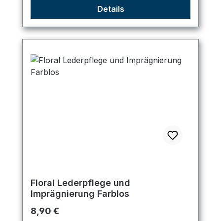
Details
Floral Lederpflege und
Imprägnierung Farblos
Regulärer Preis:
8,90 €