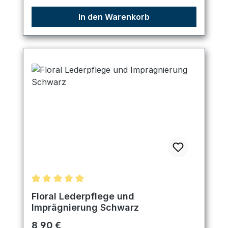
In den Warenkorb
Durchschnittliche Bewertung von 5 von 5 Sternen
Floral Lederpflege und
Imprägnierung Schwarz
Regulärer Preis:
8,90 €