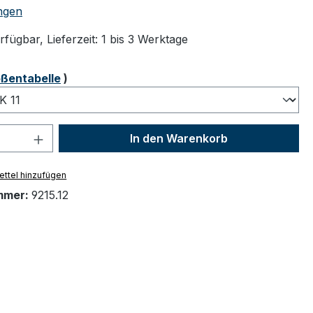
tliche Bewertung von 5 von 5 Sternen
ngen
fügbar, Lieferzeit: 1 bis 3 Werktage
ählen
ßentabelle
)
 Anzahl: Gib den gewünschten Wert ein 
In den Warenkorb
ttel hinzufügen
mmer:
9215.12