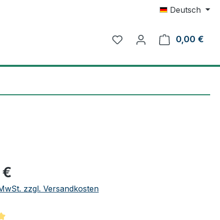
Deutsch
0,00 €
Ware
eis:
 €
. MwSt. zzgl. Versandkosten