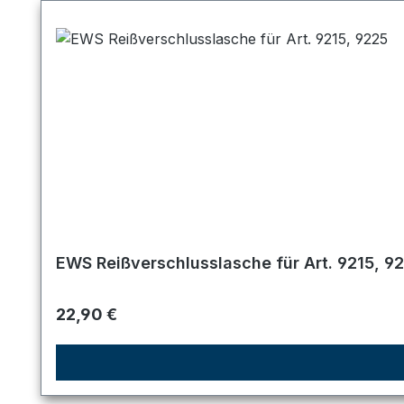
EWS Reißverschlusslasche für Art. 9215, 9
Regulärer Preis:
22,90 €