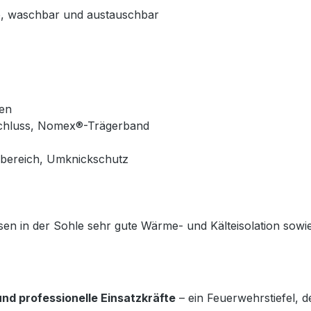
e, waschbar und austauschbar
en
schluss, Nomex®-Trägerband
lbereich, Umknickschutz
issen in der Sohle sehr gute Wärme- und Kälteisolation so
nd professionelle Einsatzkräfte
– ein Feuerwehrstiefel, de