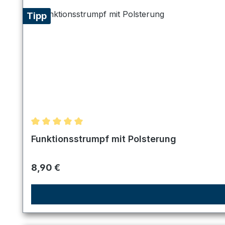
Tipp
Durchschnittliche Bewertung von 5 von 5 Sternen
Funktionsstrumpf mit Polsterung
Regulärer Preis:
8,90 €