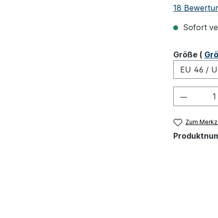
Durchschnit
18 Bewertu
Sofort ver
ausw
Größe
(
Grö
Produkt
Zum Merkze
Produktnu