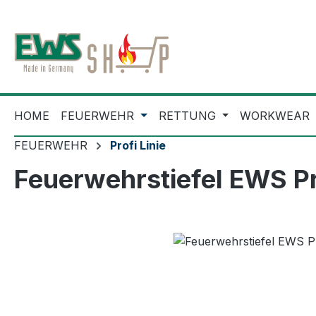
m Hauptinhalt springen
Zur Suche springen
Zur Hauptnavigation springen
HOME
FEUERWEHR
RETTUNG
WORKWEAR
FEUERWEHR
Profi Linie
Feuerwehrstiefel EWS Pr
Bildergalerie überspringen