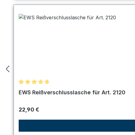
Durchschnittliche Bewertung von 4.67 von 5 Ster
EWS Reißverschlusslasche für Art. 2120
Regulärer Preis:
22,90 €