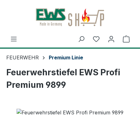
Zum Hauptinhalt springen
Ware
FEUERWEHR
Premium Linie
Feuerwehrstiefel EWS Profi
Premium 9899
Bildergalerie überspringen