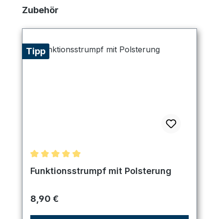
Produktgalerie überspringen
Zubehör
Tipp
Durchschnittliche Bewertung von 5 von 5 Sternen
Funktionsstrumpf mit Polsterung
Regulärer Preis:
8,90 €