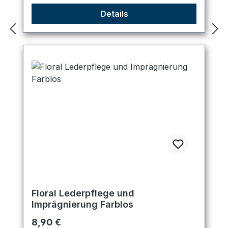
Details
Floral Lederpflege und
Imprägnierung Farblos
Regulärer Preis:
8,90 €