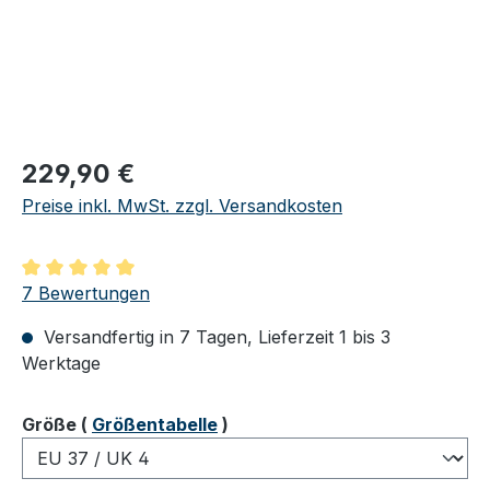
Regulärer Preis:
229,90 €
Preise inkl. MwSt. zzgl. Versandkosten
Durchschnittliche Bewertung von 5 von 5 Sternen
7 Bewertungen
Versandfertig in 7 Tagen, Lieferzeit 1 bis 3
Werktage
auswählen
Größe
(
Größentabelle
)