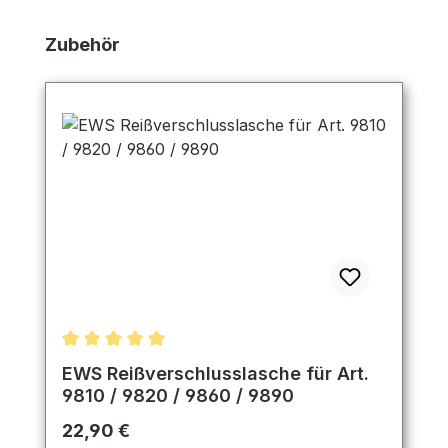
Produktgalerie überspringen
Zubehör
Durchschnittliche Bewertung von 5 von 5 Sternen
EWS Reißverschlusslasche für Art.
9810 / 9820 / 9860 / 9890
Regulärer Preis:
22,90 €