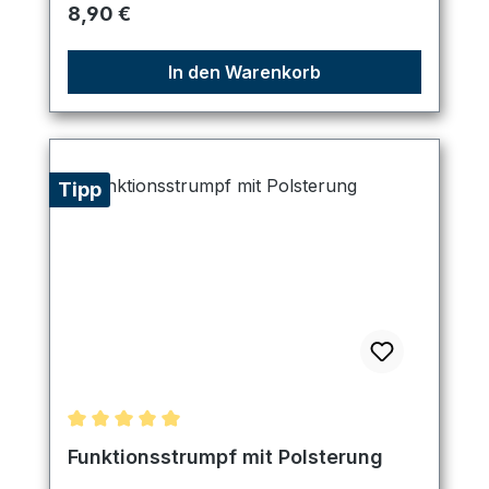
Regulärer Preis:
8,90 €
In den Warenkorb
Tipp
Durchschnittliche Bewertung von 5 von 5 Sternen
Funktionsstrumpf mit Polsterung