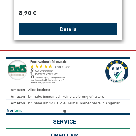
Regulärer Preis:
8,90 €
Details
SERVICE
ÜBER UNS