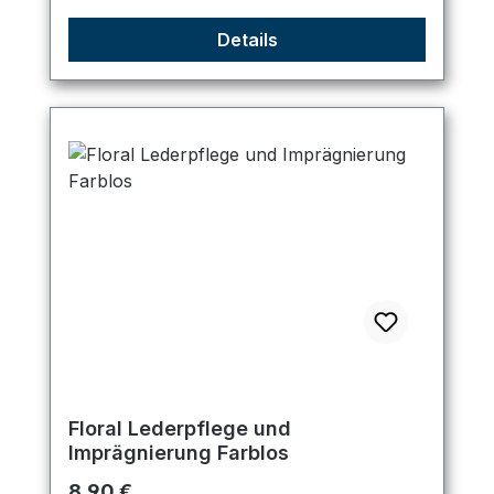
Details
Floral Lederpflege und
Imprägnierung Farblos
Regulärer Preis:
8,90 €