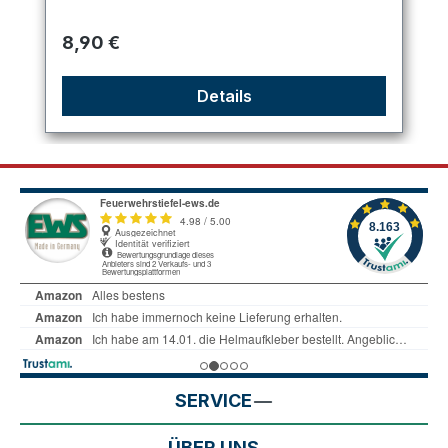
Regulärer Preis:
8,90 €
Details
SERVICE
ÜBER UNS