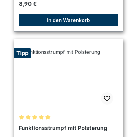
Regulärer Preis:
8,90 €
In den Warenkorb
Tipp
Durchschnittliche Bewertung von 5 von 5 Sternen
Funktionsstrumpf mit Polsterung