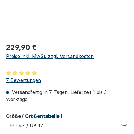
Regulärer Preis:
229,90 €
Preise inkl. MwSt. zzgl. Versandkosten
Durchschnittliche Bewertung von 5 von 5 Sternen
7 Bewertungen
Versandfertig in 7 Tagen, Lieferzeit 1 bis 3
Werktage
auswählen
Größe
(
Größentabelle
)