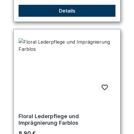
Details
Floral Lederpflege und
Imprägnierung Farblos
Regulärer Preis:
8,90 €