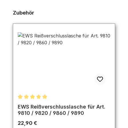
Produktgalerie überspringen
Zubehör
Durchschnittliche Bewertung von 5 von 5 Sternen
EWS Reißverschlusslasche für Art.
9810 / 9820 / 9860 / 9890
Regulärer Preis:
22,90 €