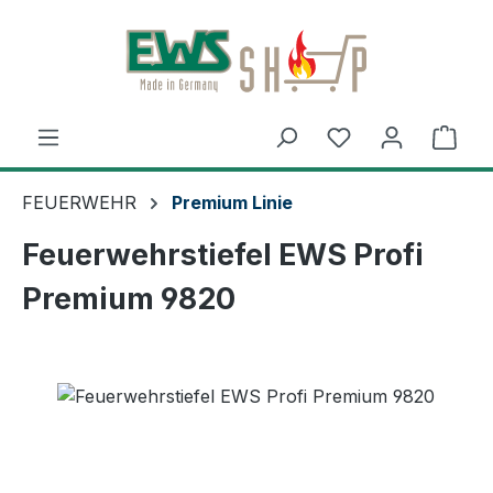
Zum Hauptinhalt springen
Ware
FEUERWEHR
Premium Linie
Feuerwehrstiefel EWS Profi
Premium 9820
Bildergalerie überspringen