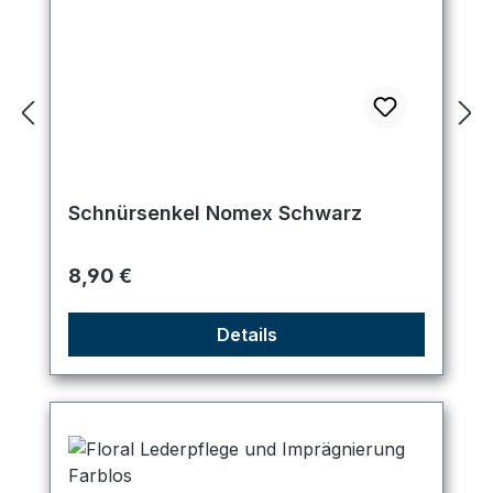
Schnürsenkel Nomex Schwarz
Regulärer Preis:
8,90 €
Details