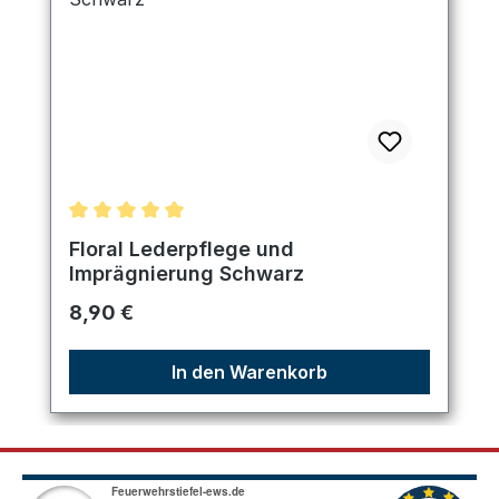
Durchschnittliche Bewertung von 5 von 5 Sternen
Floral Lederpflege und
Imprägnierung Schwarz
Regulärer Preis:
8,90 €
In den Warenkorb