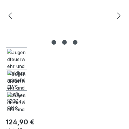
Regulärer Preis:
124,90 €