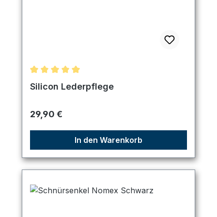
Durchschnittliche Bewertung von 5 von 5 Sternen
Silicon Lederpflege
Regulärer Preis:
29,90 €
In den Warenkorb