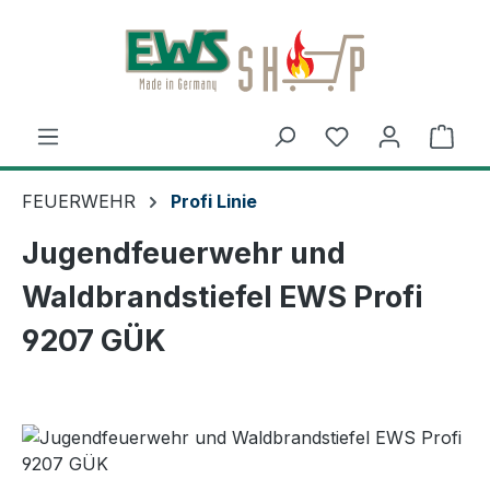
Zum Hauptinhalt springen
Ware
FEUERWEHR
Profi Linie
Jugendfeuerwehr und
Waldbrandstiefel EWS Profi
9207 GÜK
Bildergalerie überspringen