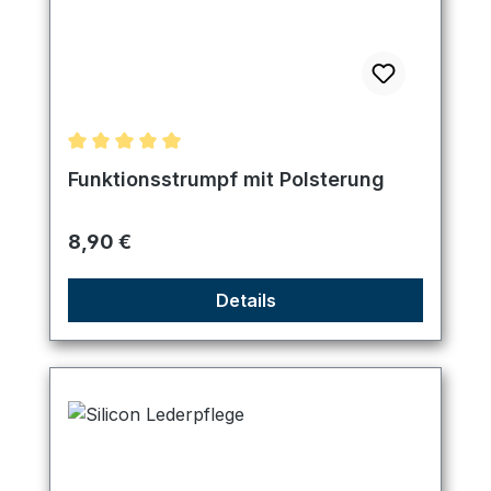
Durchschnittliche Bewertung von 5 von 5 Sternen
Funktionsstrumpf mit Polsterung
Regulärer Preis:
8,90 €
Details