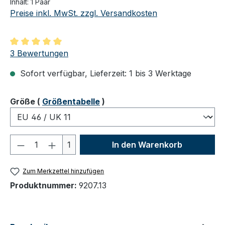
Inhalt:
1 Paar
Preise inkl. MwSt. zzgl. Versandkosten
Durchschnittliche Bewertung von 5 von 5 Sternen
3 Bewertungen
Sofort verfügbar, Lieferzeit: 1 bis 3 Werktage
auswählen
Größe
(
Größentabelle
)
Produkt Anzahl: Gib den gewünschten We
1
In den Warenkorb
Zum Merkzettel hinzufügen
Produktnummer:
9207.13