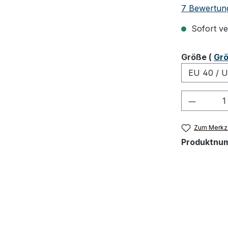
Durchschnit
7 Bewertun
Sofort ver
ausw
Größe
(
Grö
Produkt
Zum Merkze
Produktnu