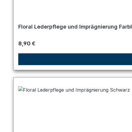
Floral Lederpflege und Imprägnierung Farb
Regulärer Preis:
8,90 €