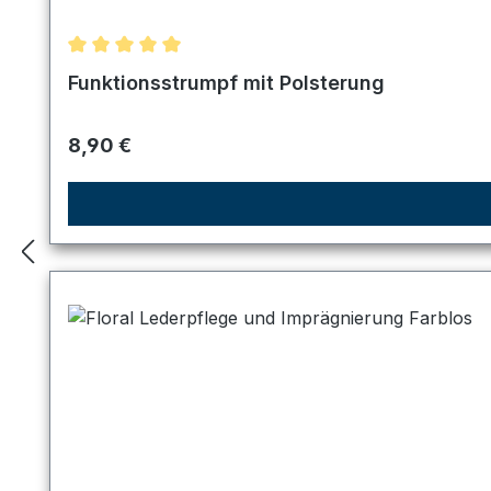
Durchschnittliche Bewertung von 5 von 5 Sternen
Funktionsstrumpf mit Polsterung
Regulärer Preis:
8,90 €