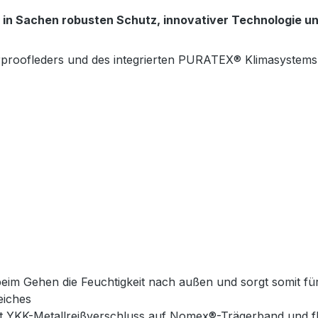
n Sachen robusten Schutz, innovativer Technologie u
proofleders und des integrierten PURATEX® Klimasystems 
beim Gehen die Feuchtigkeit nach außen und sorgt somit f
eiches
it YKK-Metallreißverschluss auf Nomex®-Trägerband und