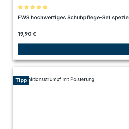
Durchschnittliche Bewertung von 5 von 5 Sternen
EWS hochwertiges Schuhpflege-Set speziell
Regulärer Preis:
19,90 €
Tipp