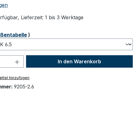
tliche Bewertung von 5 von 5 Sternen
gen
fügbar, Lieferzeit: 1 bis 3 Werktage
ählen
ßentabelle
)
 Anzahl: Gib den gewünschten Wert ein 
In den Warenkorb
ttel hinzufügen
mmer:
9205-2.6