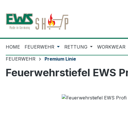
m Hauptinhalt springen
Zur Suche springen
Zur Hauptnavigation springen
HOME
FEUERWEHR
RETTUNG
WORKWEAR
FEUERWEHR
Premium Linie
Feuerwehrstiefel EWS Pr
Bildergalerie überspringen