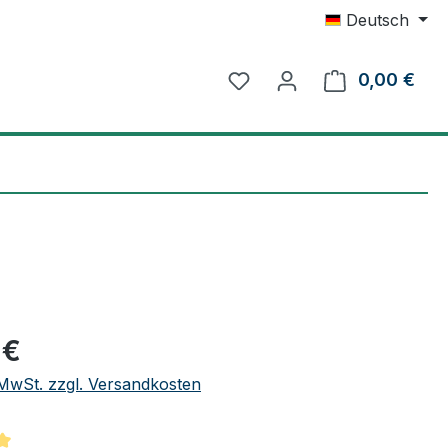
Deutsch
0,00 €
Ware
eis:
 €
. MwSt. zzgl. Versandkosten