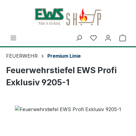
Zum Hauptinhalt springen
Ware
FEUERWEHR
Premium Linie
Feuerwehrstiefel EWS Profi
Exklusiv 9205-1
Bildergalerie überspringen