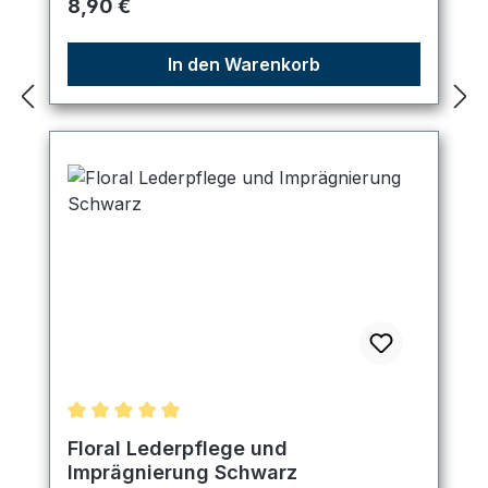
Regulärer Preis:
8,90 €
In den Warenkorb
Durchschnittliche Bewertung von 5 von 5 Sternen
Floral Lederpflege und
Imprägnierung Schwarz