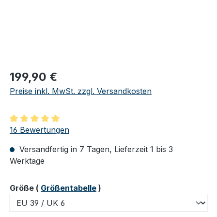
Regulärer Preis:
199,90 €
Preise inkl. MwSt. zzgl. Versandkosten
Durchschnittliche Bewertung von 5 von 5 Sternen
16 Bewertungen
Versandfertig in 7 Tagen, Lieferzeit 1 bis 3
Werktage
auswählen
Größe
(
Größentabelle
)