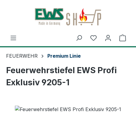
Zum Hauptinhalt springen
Ware
FEUERWEHR
Premium Linie
Feuerwehrstiefel EWS Profi
Exklusiv 9205-1
Bildergalerie überspringen