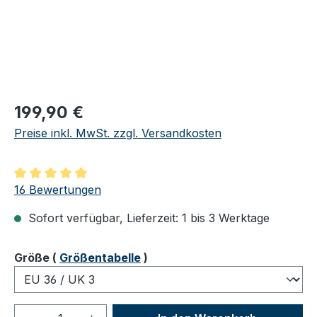
Regulärer Preis:
199,90 €
Preise inkl. MwSt. zzgl. Versandkosten
Durchschnittliche Bewertung von 5 von 5 Sternen
16 Bewertungen
Sofort verfügbar, Lieferzeit: 1 bis 3 Werktage
auswählen
Größe
(
Größentabelle
)
Produkt Anzahl: Gib den gewünschten We