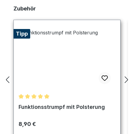
Produktgalerie überspringen
Zubehör
Tipp
Durchschnittliche Bewertung von 5 von 5 Sternen
Funktionsstrumpf mit Polsterung
Regulärer Preis:
8,90 €