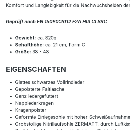
Komfort und Langlebigkeit für die Nachwuchshelden de
Geprüft nach EN 15090:2012 F2A HI3 CI SRC
Gewicht:
ca. 820g
Schafthöhe:
ca. 21 cm, Form C
Größe:
38 - 48
EIGENSCHAFTEN
Glattes schwarzes Vollrindleder
Gepolsterte Faltlasche
Ganz ledergefüttert
Napplederkragen
Kragenpolster
Geformte Einlegesohle mit hoher Schweißaufnahm
Grobstollige Nitrillaufsohle ZERMATT, durch Luftk