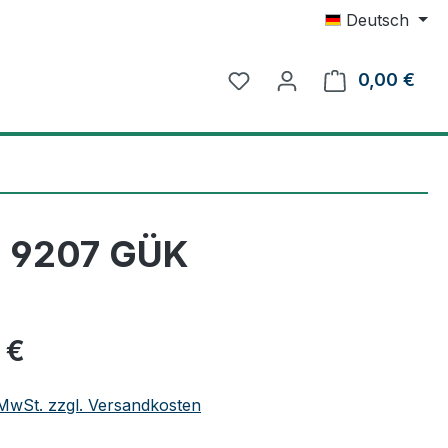
Deutsch
0,00 €
Ware
i 9207 GÜK
eis:
 €
. MwSt. zzgl. Versandkosten