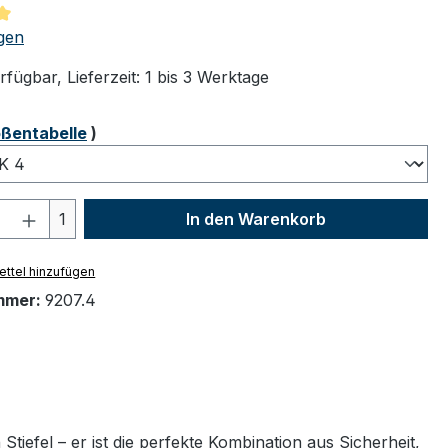
tliche Bewertung von 5 von 5 Sternen
gen
fügbar, Lieferzeit: 1 bis 3 Werktage
ählen
ßentabelle
)
 Anzahl: Gib den gewünschten Wert ein 
1
In den Warenkorb
ttel hinzufügen
mmer:
9207.4
 Stiefel – er ist die perfekte Kombination aus Sicherheit,