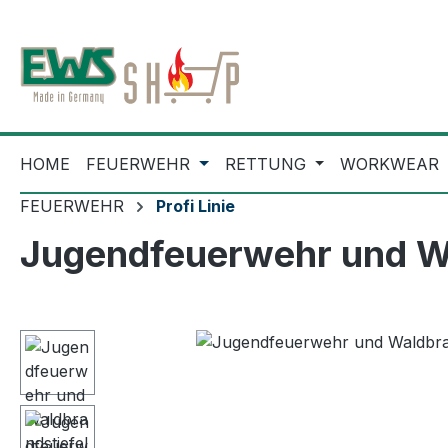
m Hauptinhalt springen
Zur Suche springen
Zur Hauptnavigation springen
HOME
FEUERWEHR
RETTUNG
WORKWEAR
FEUERWEHR
Profi Linie
Jugendfeuerwehr und Wa
Bildergalerie überspringen