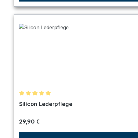
Durchschnittliche Bewertung von 5 von 5 Sternen
Silicon Lederpflege
Regulärer Preis:
29,90 €