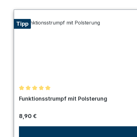
Produktgalerie überspringen
Tipp
Durchschnittliche Bewertung von 5 von 5 Sternen
Funktionsstrumpf mit Polsterung
Regulärer Preis:
8,90 €