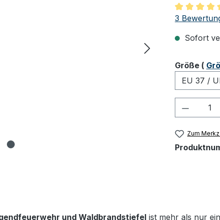
Durchschnit
3 Bewertun
Sofort ver
ausw
Größe
(
Grö
Produkt
Zum Merkze
Produktnu
gendfeuerwehr und Waldbrandstiefel
ist mehr als nur ein