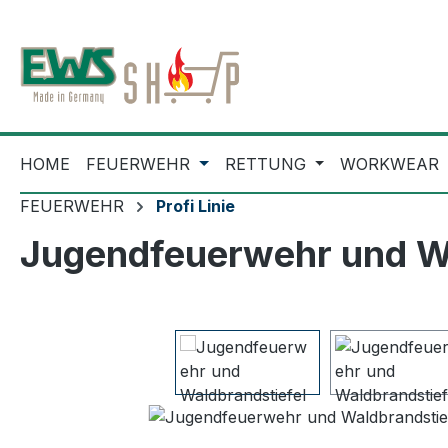
m Hauptinhalt springen
Zur Suche springen
Zur Hauptnavigation springen
HOME
FEUERWEHR
RETTUNG
WORKWEAR
FEUERWEHR
Profi Linie
Jugendfeuerwehr und Wa
Bildergalerie überspringen