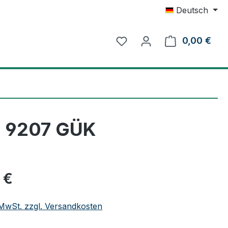
Deutsch
0,00 €
Ware
i 9207 GÜK
eis:
 €
. MwSt. zzgl. Versandkosten