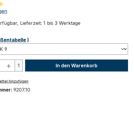
tliche Bewertung von 5 von 5 Sternen
gen
fügbar, Lieferzeit: 1 bis 3 Werktage
ählen
ßentabelle
)
 Anzahl: Gib den gewünschten Wert ein 
1
In den Warenkorb
ttel hinzufügen
mmer:
9207.10