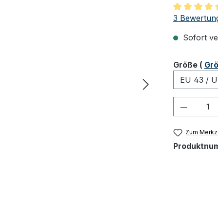
Durchschnit
3 Bewertun
Sofort ver
ausw
Größe
(
Grö
Produkt
Zum Merkze
Produktnu