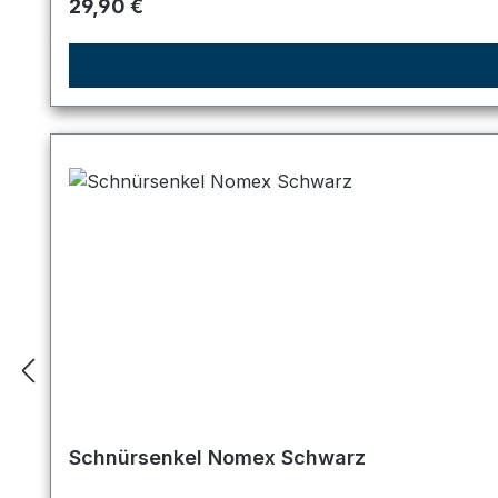
Regulärer Preis:
29,90 €
Schnürsenkel Nomex Schwarz