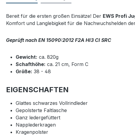
Bereit für die ersten großen Einsätze! Der
EWS Profi Ju
Komfort und Langlebigkeit für die Nachwuchshelden de
Geprüft nach EN 15090:2012 F2A HI3 CI SRC
Gewicht:
ca. 820g
Schafthöhe:
ca. 21 cm, Form C
Größe:
38 - 48
EIGENSCHAFTEN
Glattes schwarzes Vollrindleder
Gepolsterte Faltlasche
Ganz ledergefüttert
Napplederkragen
Kragenpolster