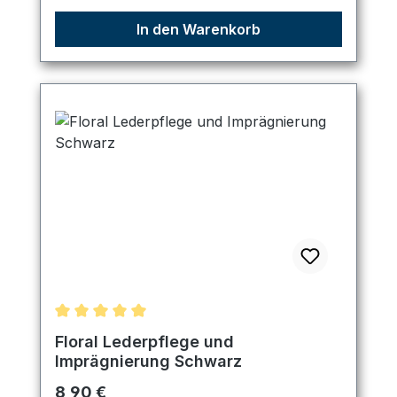
In den Warenkorb
Durchschnittliche Bewertung von 5 von 5 Sternen
Floral Lederpflege und
Imprägnierung Schwarz
Regulärer Preis:
8,90 €