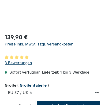
Regulärer Preis:
139,90 €
Preise inkl. MwSt. zzgl. Versandkosten
Durchschnittliche Bewertung von 4.67 von 5 Sternen
3 Bewertungen
Sofort verfügbar, Lieferzeit: 1 bis 3 Werktage
auswählen
Größe
(
Größentabelle
)
Produkt Anzahl: Gib den gewünschten We