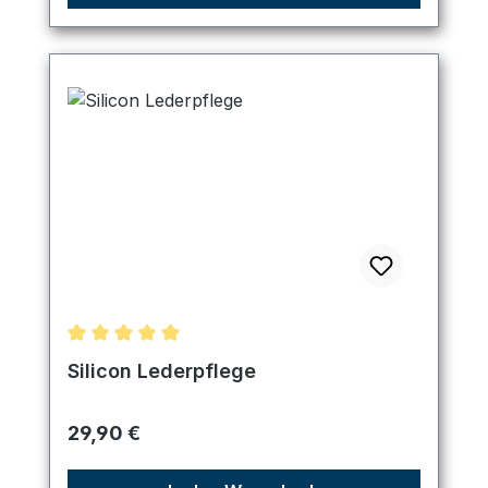
Durchschnittliche Bewertung von 5 von 5 Sternen
Silicon Lederpflege
Regulärer Preis:
29,90 €