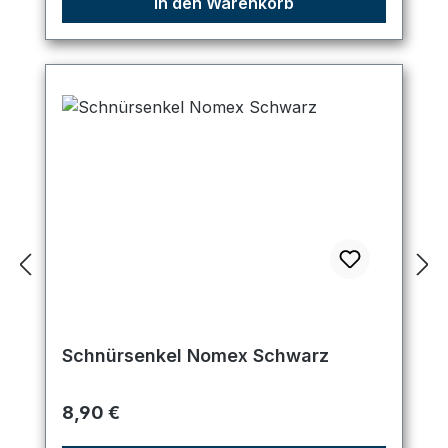
In den Warenkorb
Schnürsenkel Nomex Schwarz
Regulärer Preis:
8,90 €