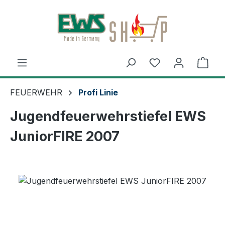
Zum Hauptinhalt springen
Ware
FEUERWEHR
Profi Linie
Jugendfeuerwehrstiefel EWS
JuniorFIRE 2007
Bildergalerie überspringen