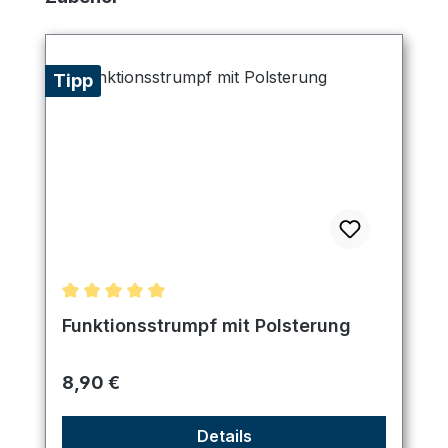
Tipp
Durchschnittliche Bewertung von 5 von 5 Sternen
Funktionsstrumpf mit Polsterung
Regulärer Preis:
8,90 €
Details