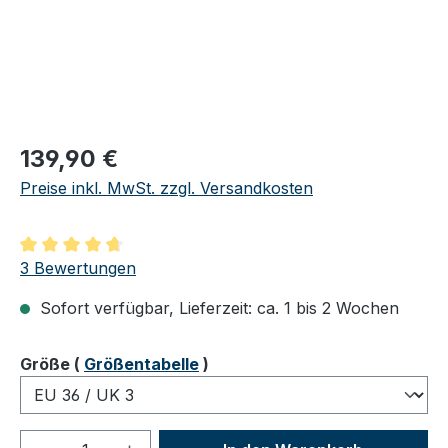
Regulärer Preis:
139,90 €
Preise inkl. MwSt. zzgl. Versandkosten
Durchschnittliche Bewertung von 4.67 von 5 Sternen
3 Bewertungen
Sofort verfügbar, Lieferzeit: ca. 1 bis 2 Wochen
auswählen
Größe
(
Größentabelle
)
Produkt Anzahl: Gib den gewünschten We