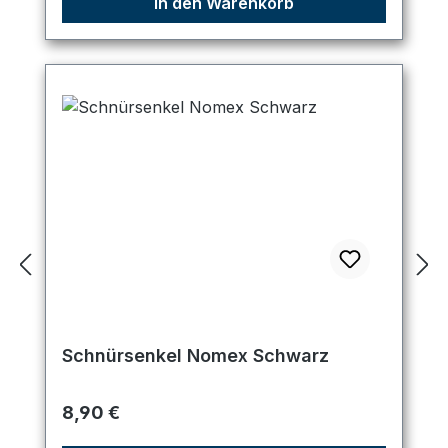
In den Warenkorb
Schnürsenkel Nomex Schwarz
Regulärer Preis:
8,90 €