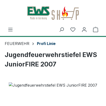
Zum Hauptinhalt springen
Ware
FEUERWEHR
Profi Linie
Jugendfeuerwehrstiefel EWS
JuniorFIRE 2007
Bildergalerie überspringen