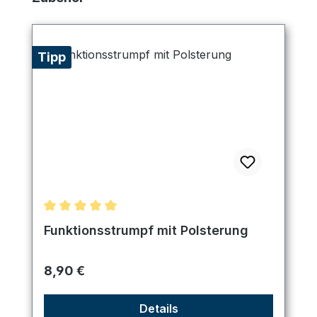
Tipp
Durchschnittliche Bewertung von 5 von 5 Sternen
Funktionsstrumpf mit Polsterung
Regulärer Preis:
8,90 €
Details