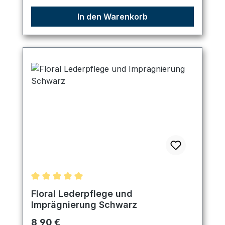
In den Warenkorb
Durchschnittliche Bewertung von 5 von 5 Sternen
Floral Lederpflege und
Imprägnierung Schwarz
Regulärer Preis:
8,90 €