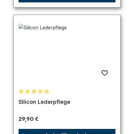
Durchschnittliche Bewertung von 5 von 5 Sternen
Silicon Lederpflege
Regulärer Preis:
29,90 €