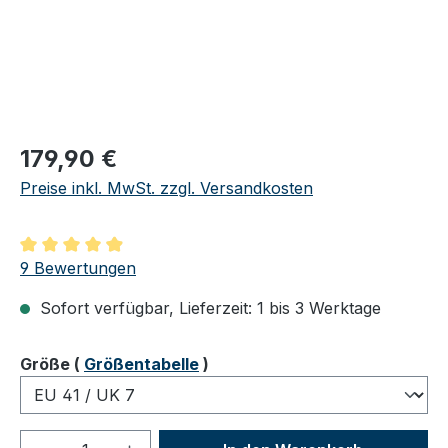
Regulärer Preis:
179,90 €
Preise inkl. MwSt. zzgl. Versandkosten
Durchschnittliche Bewertung von 4.89 von 5 Sternen
9 Bewertungen
Sofort verfügbar, Lieferzeit: 1 bis 3 Werktage
auswählen
Größe
(
Größentabelle
)
Produkt Anzahl: Gib den gewünschten We