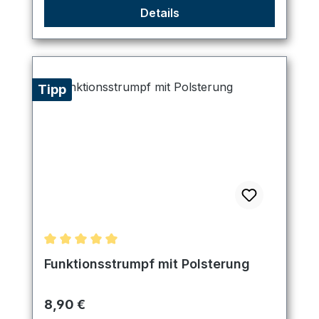
Details
Tipp
Durchschnittliche Bewertung von 5 von 5 Sternen
Funktionsstrumpf mit Polsterung
Regulärer Preis:
8,90 €