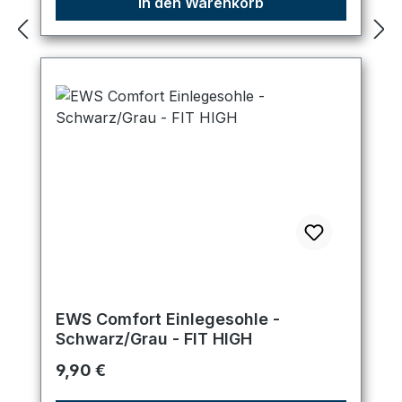
In den Warenkorb
EWS Comfort Einlegesohle -
Schwarz/Grau - FIT HIGH
Regulärer Preis:
9,90 €