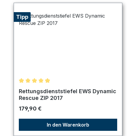
Tipp
Durchschnittliche Bewertung von 4.89 von 5 Ster
Rettungsdienststiefel EWS Dynamic
Rescue ZIP 2017
Regulärer Preis:
179,90 €
In den Warenkorb