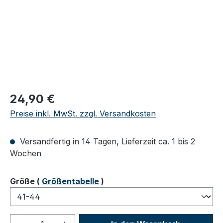
Regulärer Preis:
24,90 €
Preise inkl. MwSt. zzgl. Versandkosten
Versandfertig in 14 Tagen, Lieferzeit ca. 1 bis 2
Wochen
auswählen
Größe
(
Größentabelle
)
Produkt Anzahl: Gib den gewünschten We