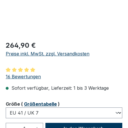
Regulärer Preis:
264,90 €
Preise inkl. MwSt. zzgl. Versandkosten
Durchschnittliche Bewertung von 5 von 5 Sternen
16 Bewertungen
Sofort verfügbar, Lieferzeit: 1 bis 3 Werktage
auswählen
Größe
(
Größentabelle
)
Produkt Anzahl: Gib den gewünschten We