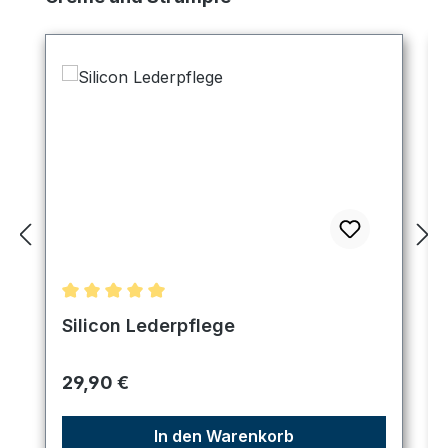
Durchschnittliche Bewertung von 5 von 5 Sternen
Silicon Lederpflege
Regulärer Preis:
29,90 €
In den Warenkorb