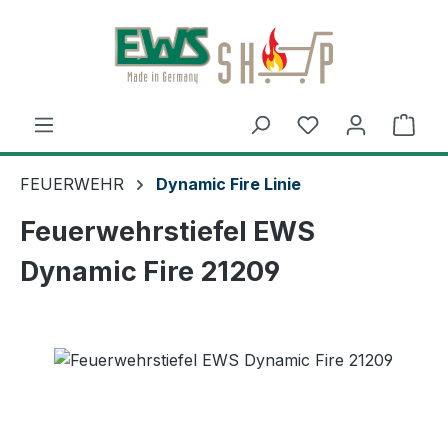
Zum Hauptinhalt springen
Ware
FEUERWEHR
Dynamic Fire Linie
Feuerwehrstiefel EWS
Dynamic Fire 21209
Bildergalerie überspringen