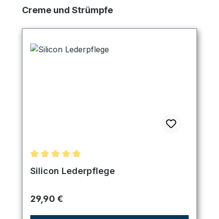
Produktgalerie überspringen
Creme und Strümpfe
Durchschnittliche Bewertung von 5 von 5 Sternen
Silicon Lederpflege
Regulärer Preis:
29,90 €