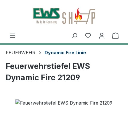
Zum Hauptinhalt springen
Ware
FEUERWEHR
Dynamic Fire Linie
Feuerwehrstiefel EWS
Dynamic Fire 21209
Bildergalerie überspringen