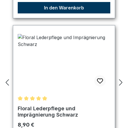
In den Warenkorb
Durchschnittliche Bewertung von 5 von 5 Sternen
Floral Lederpflege und
Imprägnierung Schwarz
Regulärer Preis:
8,90 €