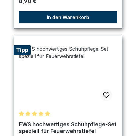
Regulärer Preis:
8,90 €
In den Warenkorb
Tipp
Durchschnittliche Bewertung von 5 von 5 Sternen
EWS hochwertiges Schuhpflege-Set
speziell für Feuerwehrstiefel