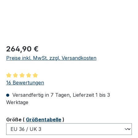
Regulärer Preis:
264,90 €
Preise inkl. MwSt. zzgl. Versandkosten
Durchschnittliche Bewertung von 5 von 5 Sternen
16 Bewertungen
Versandfertig in 7 Tagen, Lieferzeit 1 bis 3
Werktage
auswählen
Größe
(
Größentabelle
)