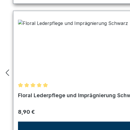
Durchschnittliche Bewertung von 5 von 5 Sternen
Floral Lederpflege und Imprägnierung Sch
Regulärer Preis:
8,90 €