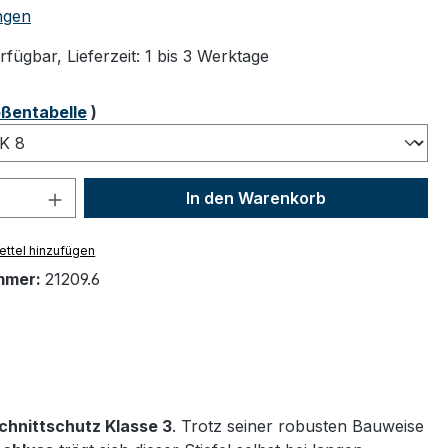
tliche Bewertung von 5 von 5 Sternen
ngen
fügbar, Lieferzeit: 1 bis 3 Werktage
ählen
ßentabelle
)
 Anzahl: Gib den gewünschten Wert ein 
In den Warenkorb
ttel hinzufügen
mmer:
21209.6
chnittschutz Klasse 3
. Trotz seiner robusten Bauweise