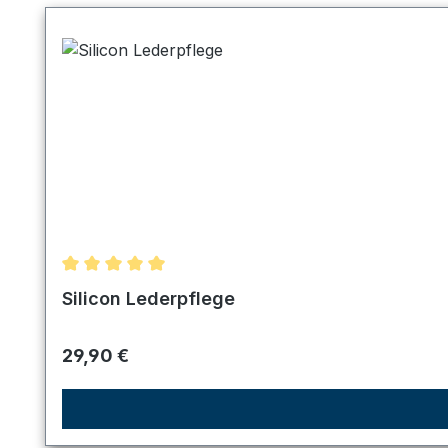
Durchschnittliche Bewertung von 5 von 5 Sternen
Silicon Lederpflege
Regulärer Preis:
29,90 €