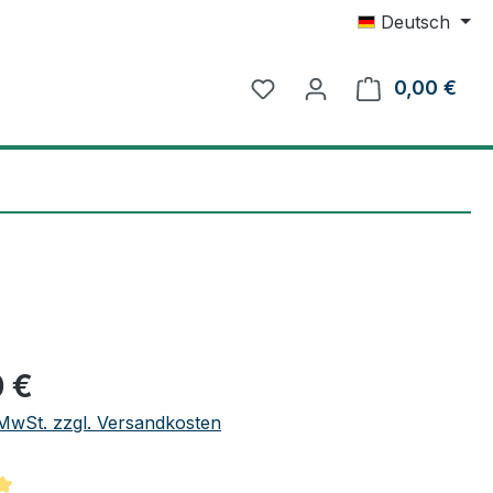
Deutsch
0,00 €
Ware
eis:
 €
. MwSt. zzgl. Versandkosten