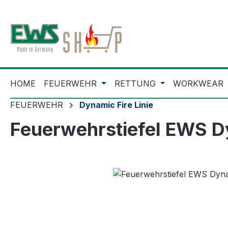
m Hauptinhalt springen
Zur Suche springen
Zur Hauptnavigation springen
HOME
FEUERWEHR
RETTUNG
WORKWEAR
FEUERWEHR
Dynamic Fire Linie
Feuerwehrstiefel EWS D
Bildergalerie überspringen