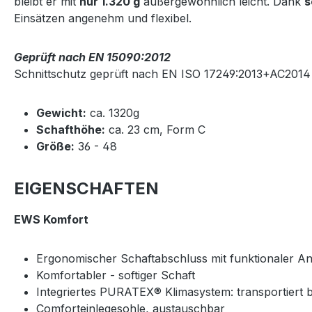
bleibt er mit
nur 1.320 g
außergewöhnlich leicht. Dank
s
Einsätzen angenehm und flexibel.
Geprüft nach EN 15090:2012
Schnittschutz geprüft nach EN ISO 17249:2013+AC2014
Gewicht:
ca. 1320g
Schafthöhe:
ca. 23 cm, Form C
Größe:
36 - 48
EIGENSCHAFTEN
EWS Komfort
Ergonomischer Schaftabschluss mit funktionaler A
Komfortabler - softiger Schaft
Integriertes PURATEX® Klimasystem: transportiert 
Comforteinlegesohle, austauschbar