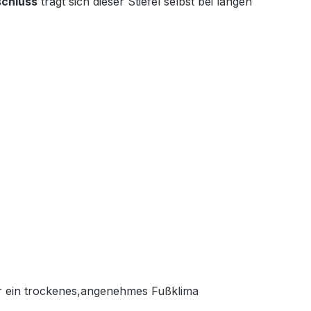
schluss
trägt sich dieser Stiefel selbst bei langen
ür ein trockenes,angenehmes Fußklima