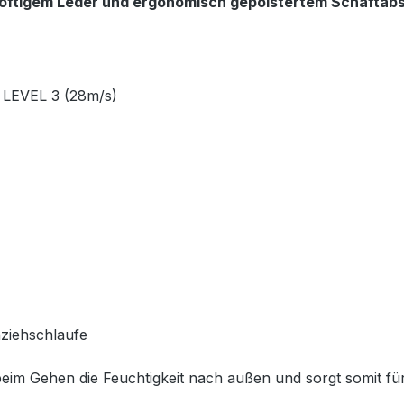
oftigem Leder und ergonomisch gepolstertem Schaftab
 LEVEL 3 (28m/s)
nziehschlaufe
beim Gehen die Feuchtigkeit nach außen und sorgt somit f