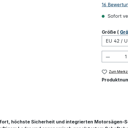
Durchschnit
16 Bewertu
Sofort ver
ausw
Größe
(
Grö
Produkt
Zum Merkze
Produktnu
ort, höchste Sicherheit und integrierten Motorsägen-S