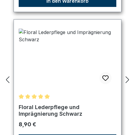
In den Warenkorb
Durchschnittliche Bewertung von 5 von 5 Sternen
Floral Lederpflege und
Imprägnierung Schwarz
Regulärer Preis:
8,90 €