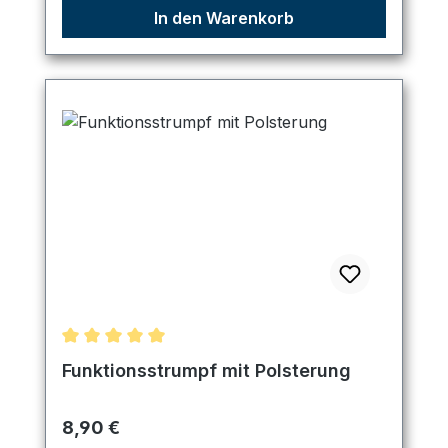
In den Warenkorb
Durchschnittliche Bewertung von 5 von 5 Sternen
Funktionsstrumpf mit Polsterung
Regulärer Preis:
8,90 €