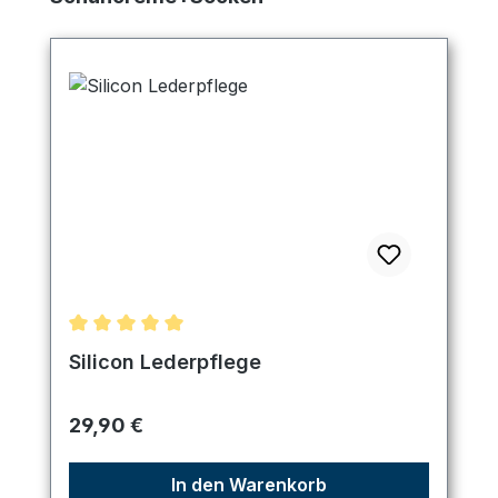
Durchschnittliche Bewertung von 5 von 5 Sternen
Silicon Lederpflege
Regulärer Preis:
29,90 €
In den Warenkorb