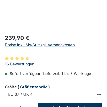
Regulärer Preis:
239,90 €
Preise inkl. MwSt. zzgl. Versandkosten
Durchschnittliche Bewertung von 4.83 von 5 Sternen
18 Bewertungen
Sofort verfügbar, Lieferzeit: 1 bis 3 Werktage
auswählen
Größe
(
Größentabelle
)
Produkt Anzahl: Gib den gewünschten We