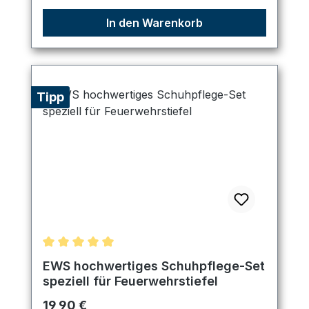
In den Warenkorb
Tipp
Durchschnittliche Bewertung von 5 von 5 Sternen
EWS hochwertiges Schuhpflege-Set
speziell für Feuerwehrstiefel
Regulärer Preis:
19,90 €