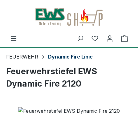
Zum Hauptinhalt springen
Ware
FEUERWEHR
Dynamic Fire Linie
Feuerwehrstiefel EWS
Dynamic Fire 2120
Bildergalerie überspringen