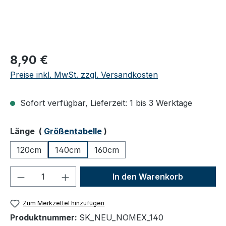
Regulärer Preis:
8,90 €
Preise inkl. MwSt. zzgl. Versandkosten
Sofort verfügbar, Lieferzeit: 1 bis 3 Werktage
auswählen
Länge
(
Größentabelle
)
120cm
140cm
160cm
Produkt Anzahl: Gib den gewünschten We
In den Warenkorb
Zum Merkzettel hinzufügen
Produktnummer:
SK_NEU_NOMEX_140