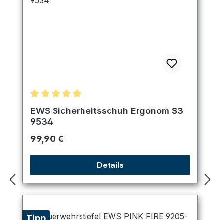
Durchschnittliche Bewertung von 5 von 5 Sternen
EWS Sicherheitsschuh Ergonom S3
9534
Regulärer Preis:
99,90 €
Details
Tipp