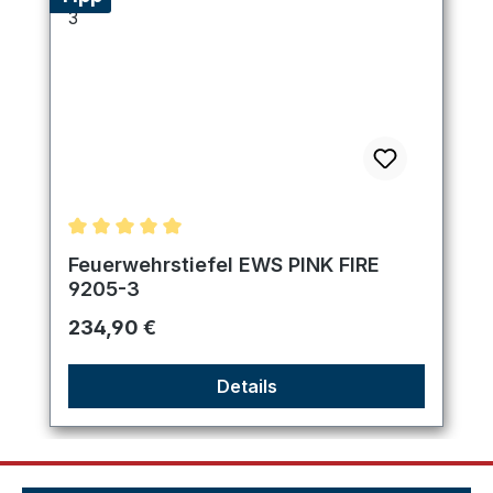
Durchschnittliche Bewertung von 5 von 5 Sternen
Feuerwehrstiefel EWS PINK FIRE
9205-3
Regulärer Preis:
234,90 €
Details