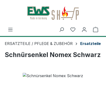
Zum Hauptinhalt springen
Ware
ERSATZTEILE / PFLEGE & ZUBEHÖR
Ersatzteile
Schnürsenkel Nomex Schwarz
Bildergalerie überspringen