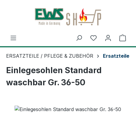
Zum Hauptinhalt springen
Ware
ERSATZTEILE / PFLEGE & ZUBEHÖR
Ersatzteile
Einlegesohlen Standard
waschbar Gr. 36-50
Bildergalerie überspringen