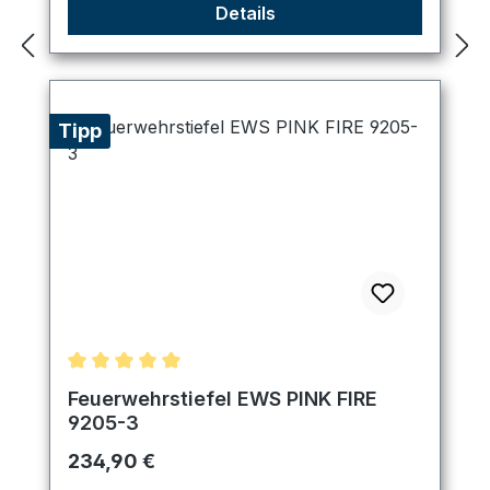
Details
Tipp
Durchschnittliche Bewertung von 5 von 5 Sternen
Feuerwehrstiefel EWS PINK FIRE
9205-3
Regulärer Preis:
234,90 €