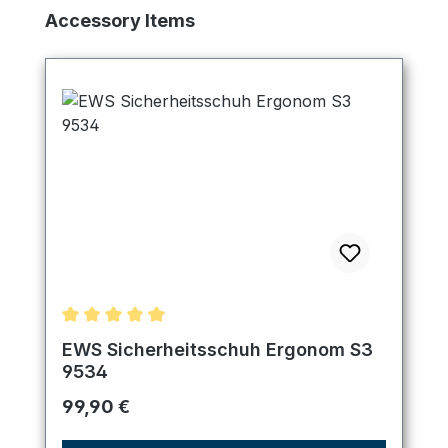
Produktgalerie überspringen
Accessory Items
Durchschnittliche Bewertung von 5 von 5 Sternen
EWS Sicherheitsschuh Ergonom S3
9534
Regulärer Preis:
99,90 €