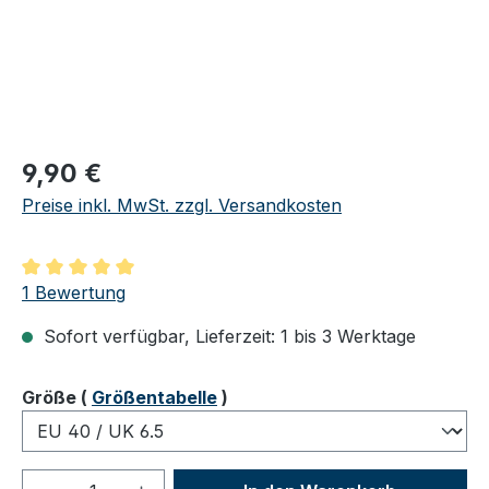
Regulärer Preis:
9,90 €
Preise inkl. MwSt. zzgl. Versandkosten
Durchschnittliche Bewertung von 5 von 5 Sternen
1 Bewertung
Sofort verfügbar, Lieferzeit: 1 bis 3 Werktage
auswählen
Größe
(
Größentabelle
)
Produkt Anzahl: Gib den gewünschten We