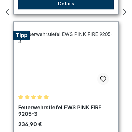
Details
Tipp
Durchschnittliche Bewertung von 5 von 5 Sternen
Feuerwehrstiefel EWS PINK FIRE
9205-3
Regulärer Preis:
234,90 €