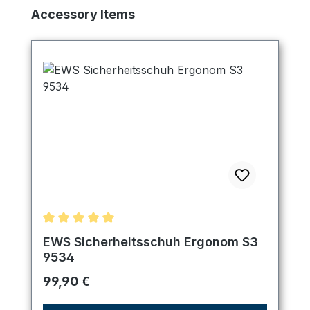
Produktgalerie überspringen
Accessory Items
Durchschnittliche Bewertung von 5 von 5 Sternen
EWS Sicherheitsschuh Ergonom S3
9534
Regulärer Preis:
99,90 €