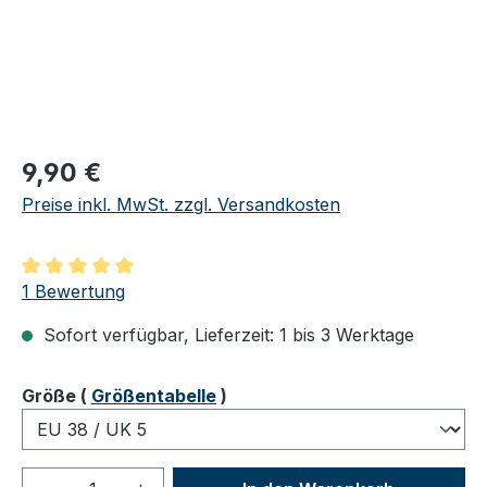
Regulärer Preis:
9,90 €
Preise inkl. MwSt. zzgl. Versandkosten
Durchschnittliche Bewertung von 5 von 5 Sternen
1 Bewertung
Sofort verfügbar, Lieferzeit: 1 bis 3 Werktage
auswählen
Größe
(
Größentabelle
)
Produkt Anzahl: Gib den gewünschten We