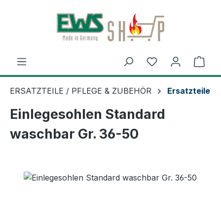
Zum Hauptinhalt springen
Ware
ERSATZTEILE / PFLEGE & ZUBEHÖR
Ersatzteile
Einlegesohlen Standard
waschbar Gr. 36-50
Bildergalerie überspringen