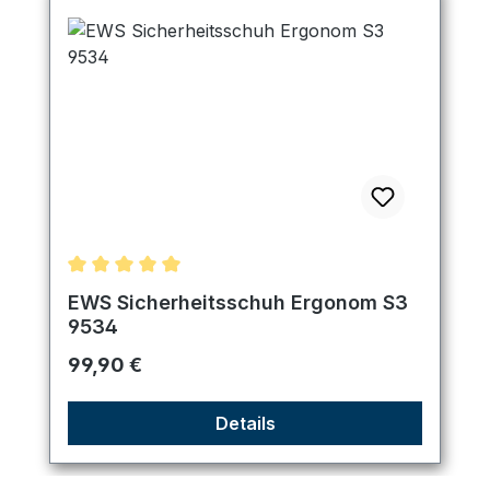
Durchschnittliche Bewertung von 5 von 5 Sternen
EWS Sicherheitsschuh Ergonom S3
9534
Regulärer Preis:
99,90 €
Details