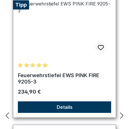
Tipp
Durchschnittliche Bewertung von 5 von 5 Sternen
Feuerwehrstiefel EWS PINK FIRE
9205-3
Regulärer Preis:
234,90 €
Details