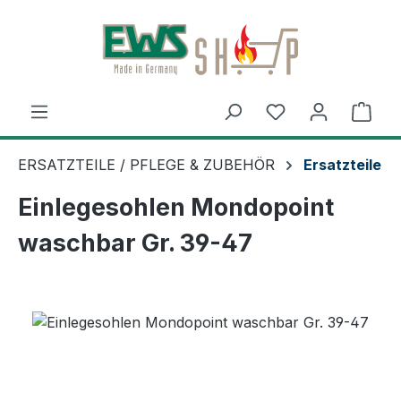
Zum Hauptinhalt springen
Ware
ERSATZTEILE / PFLEGE & ZUBEHÖR
Ersatzteile
Einlegesohlen Mondopoint
waschbar Gr. 39-47
Bildergalerie überspringen