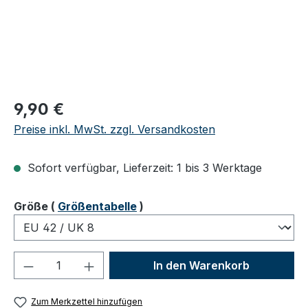
Regulärer Preis:
9,90 €
Preise inkl. MwSt. zzgl. Versandkosten
Sofort verfügbar, Lieferzeit: 1 bis 3 Werktage
auswählen
Größe
(
Größentabelle
)
Produkt Anzahl: Gib den gewünschten We
In den Warenkorb
Zum Merkzettel hinzufügen