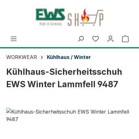
Zum Hauptinhalt springen
Ware
WORKWEAR
Kühlhaus / Winter
Kühlhaus-Sicherheitsschuh
EWS Winter Lammfell 9487
Bildergalerie überspringen