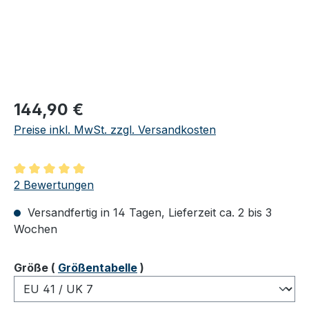
Regulärer Preis:
144,90 €
Preise inkl. MwSt. zzgl. Versandkosten
Durchschnittliche Bewertung von 5 von 5 Sternen
2 Bewertungen
Versandfertig in 14 Tagen, Lieferzeit ca. 2 bis 3
Wochen
auswählen
Größe
(
Größentabelle
)