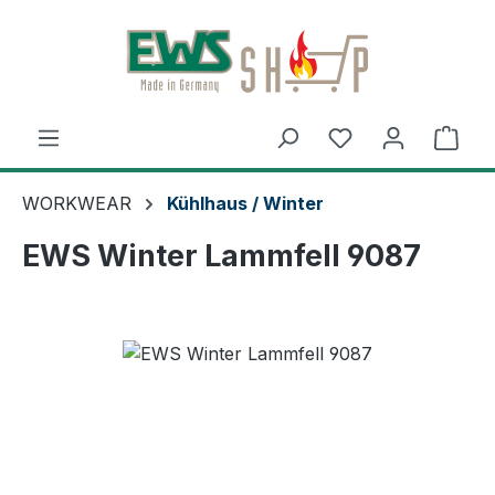
Zum Hauptinhalt springen
Ware
WORKWEAR
Kühlhaus / Winter
EWS Winter Lammfell 9087
Bildergalerie überspringen