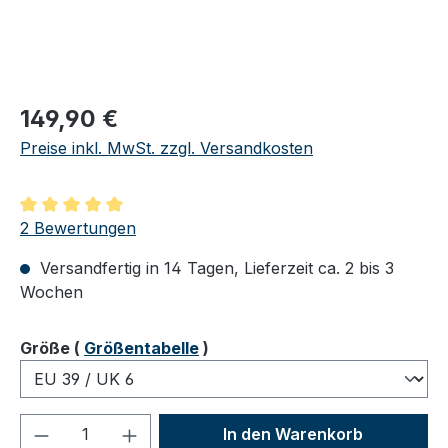
Regulärer Preis:
149,90 €
Preise inkl. MwSt. zzgl. Versandkosten
Durchschnittliche Bewertung von 5 von 5 Sternen
2 Bewertungen
Versandfertig in 14 Tagen, Lieferzeit ca. 2 bis 3
Wochen
auswählen
Größe
(
Größentabelle
)
Produkt Anzahl: Gib den gewünschten We
In den Warenkorb