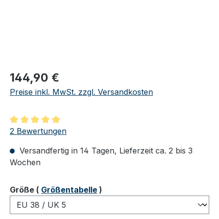
Regulärer Preis:
144,90 €
Preise inkl. MwSt. zzgl. Versandkosten
Durchschnittliche Bewertung von 5 von 5 Sternen
2 Bewertungen
Versandfertig in 14 Tagen, Lieferzeit ca. 2 bis 3
Wochen
auswählen
Größe
(
Größentabelle
)