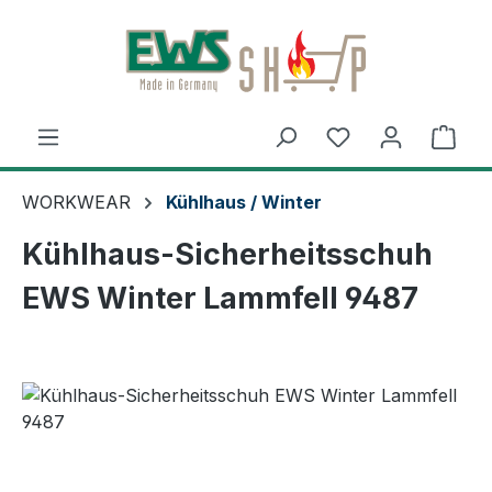
Zum Hauptinhalt springen
Ware
WORKWEAR
Kühlhaus / Winter
Kühlhaus-Sicherheitsschuh
EWS Winter Lammfell 9487
Bildergalerie überspringen