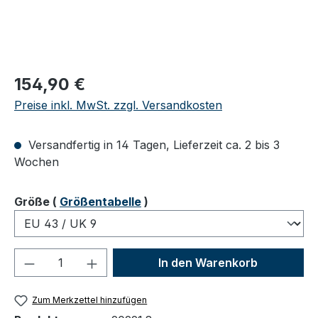
Regulärer Preis:
154,90 €
Preise inkl. MwSt. zzgl. Versandkosten
Versandfertig in 14 Tagen, Lieferzeit ca. 2 bis 3
Wochen
auswählen
Größe
(
Größentabelle
)
Produkt Anzahl: Gib den gewünschten We
In den Warenkorb
Zum Merkzettel hinzufügen