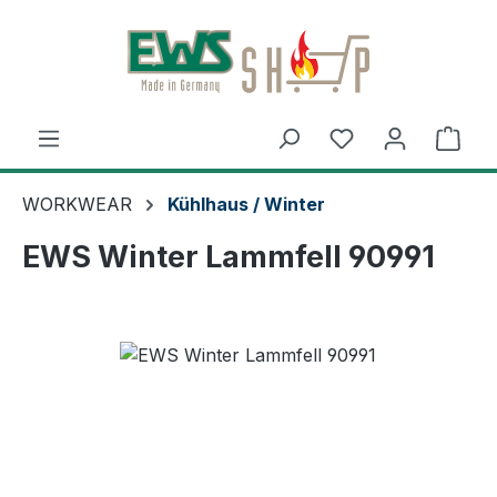
Zum Hauptinhalt springen
Du hast 0 Produ
Ware
WORKWEAR
Kühlhaus / Winter
EWS Winter Lammfell 90991
Bildergalerie überspringen