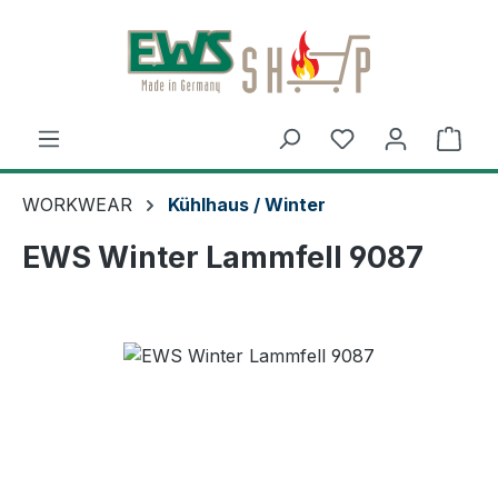
Zum Hauptinhalt springen
Ware
WORKWEAR
Kühlhaus / Winter
EWS Winter Lammfell 9087
Bildergalerie überspringen