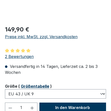
Regulärer Preis:
149,90 €
Preise inkl. MwSt. zzgl. Versandkosten
Durchschnittliche Bewertung von 5 von 5 Sternen
2 Bewertungen
Versandfertig in 14 Tagen, Lieferzeit ca. 2 bis 3
Wochen
auswählen
Größe
(
Größentabelle
)
Produkt Anzahl: Gib den gewünschten We
In den Warenkorb