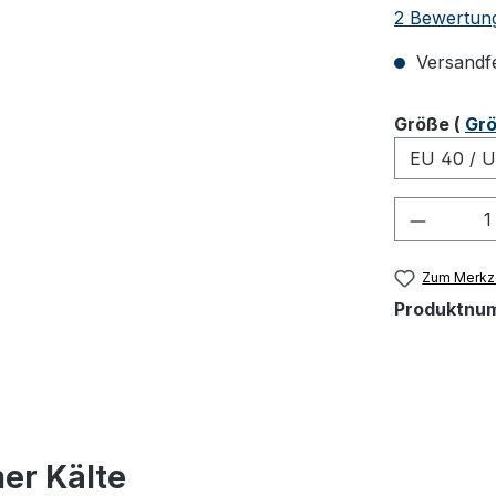
Durchschnit
2 Bewertun
Versandfer
ausw
Größe
(
Grö
Produkt
Zum Merkze
Produktnu
er Kälte