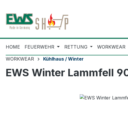
m Hauptinhalt springen
Zur Suche springen
Zur Hauptnavigation springen
HOME
FEUERWEHR
RETTUNG
WORKWEAR
WORKWEAR
Kühlhaus / Winter
EWS Winter Lammfell 9
Bildergalerie überspringen