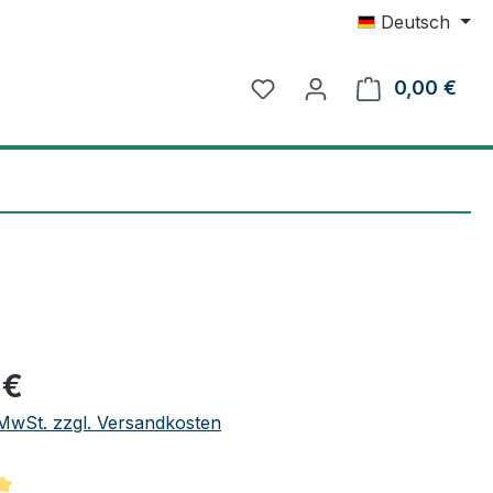
Deutsch
0,00 €
Ware
eis:
 €
. MwSt. zzgl. Versandkosten