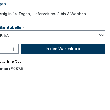
tliche Bewertung von 5 von 5 Sternen
gen
tig in 14 Tagen, Lieferzeit ca. 2 bis 3 Wochen
ählen
ßentabelle
)
 Anzahl: Gib den gewünschten Wert ein 
In den Warenkorb
ttel hinzufügen
mmer:
9087.5