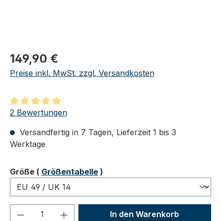
Regulärer Preis:
149,90 €
Preise inkl. MwSt. zzgl. Versandkosten
Durchschnittliche Bewertung von 5 von 5 Sternen
2 Bewertungen
Versandfertig in 7 Tagen, Lieferzeit 1 bis 3
Werktage
auswählen
Größe
(
Größentabelle
)
Produkt Anzahl: Gib den gewünschten We
In den Warenkorb