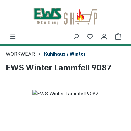
Zum Hauptinhalt springen
Ware
WORKWEAR
Kühlhaus / Winter
EWS Winter Lammfell 9087
Bildergalerie überspringen