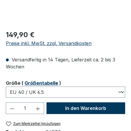
Regulärer Preis:
149,90 €
Preise inkl. MwSt. zzgl. Versandkosten
Versandfertig in 14 Tagen, Lieferzeit ca. 2 bis 3
Wochen
auswählen
Größe
(
Größentabelle
)
Produkt Anzahl: Gib den gewünschten We
In den Warenkorb
Zum Merkzettel hinzufügen