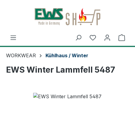
Zum Hauptinhalt springen
Ware
WORKWEAR
Kühlhaus / Winter
EWS Winter Lammfell 5487
Bildergalerie überspringen