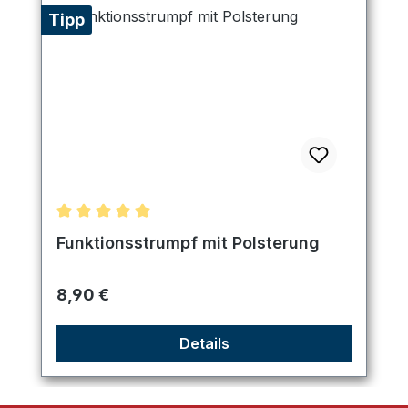
Tipp
Durchschnittliche Bewertung von 5 von 5 Sternen
Funktionsstrumpf mit Polsterung
Regulärer Preis:
8,90 €
Details