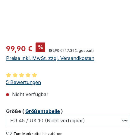
Verkaufspreis:
%
99,90 €
Regulärer Preis:
189,90 €
(47.39% gespart)
Preise inkl. MwSt. zzgl. Versandkosten
Durchschnittliche Bewertung von 5 von 5 Sternen
5 Bewertungen
Nicht verfügbar
auswählen
Größe
(
Größentabelle
)
Zum Merkzettel hinzufügen