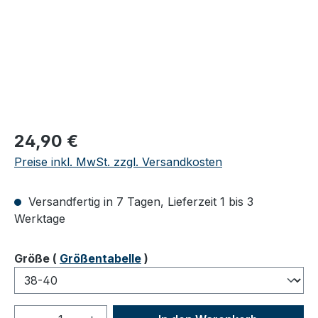
Regulärer Preis:
24,90 €
Preise inkl. MwSt. zzgl. Versandkosten
Versandfertig in 7 Tagen, Lieferzeit 1 bis 3
Werktage
auswählen
Größe
(
Größentabelle
)
Produkt Anzahl: Gib den gewünschten We