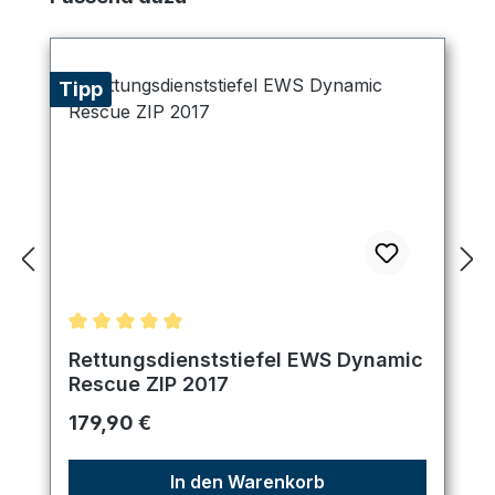
Tipp
Durchschnittliche Bewertung von 4.89 von 5 Ster
Rettungsdienststiefel EWS Dynamic
Rescue ZIP 2017
Regulärer Preis:
179,90 €
In den Warenkorb