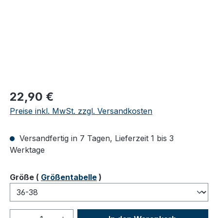
Regulärer Preis:
22,90 €
Preise inkl. MwSt. zzgl. Versandkosten
Versandfertig in 7 Tagen, Lieferzeit 1 bis 3
Werktage
auswählen
Größe
(
Größentabelle
)
Produkt Anzahl: Gib den gewünschten We