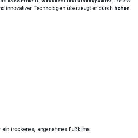
nd wasserdicht, winddicht und atmungsaktiv
, sodass
und innovativer Technologien überzeugt er durch
hohen
ür ein trockenes, angenehmes Fußklima