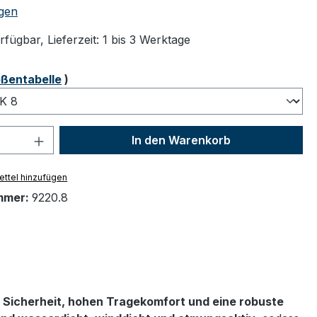
tliche Bewertung von 5 von 5 Sternen
gen
fügbar, Lieferzeit: 1 bis 3 Werktage
ählen
ßentabelle
)
 Anzahl: Gib den gewünschten Wert ein 
In den Warenkorb
ttel hinzufügen
mmer:
9220.8
 Sicherheit, hohen Tragekomfort und eine robuste