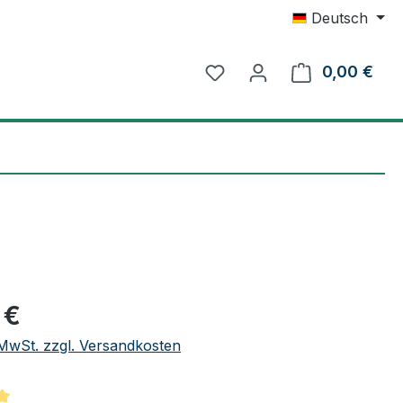
Deutsch
0,00 €
Ware
eis:
 €
. MwSt. zzgl. Versandkosten