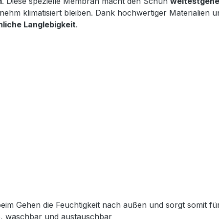
m
. Diese spezielle Membran macht den Schuh
weitestgehe
nehm klimatisiert bleiben. Dank hochwertiger Materialien 
liche Langlebigkeit
.
beim Gehen die Feuchtigkeit nach außen und sorgt somit f
e, waschbar und austauschbar