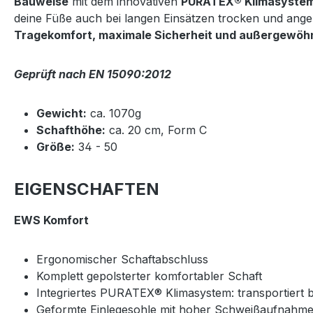
Bauweise
mit dem innovativen
PURATEX® Klimasyste
deine Füße auch bei langen Einsätzen trocken und ange
Tragekomfort, maximale Sicherheit und außergewöhn
Geprüft nach EN 15090:2012
Gewicht:
ca. 1070g
Schafthöhe:
ca. 20 cm, Form C
Größe:
34 - 50
EIGENSCHAFTEN
EWS Komfort
Ergonomischer Schaftabschluss
Komplett gepolsterter komfortabler Schaft
Integriertes PURATEX® Klimasystem: transportiert 
Geformte Einlegesohle mit hoher Schweißaufnahm