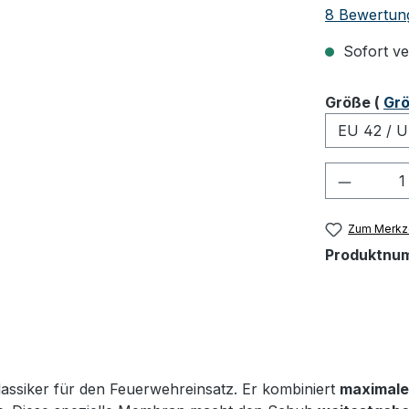
Durchschnit
8 Bewertun
Sofort ver
ausw
Größe
(
Grö
Produkt
Zum Merkze
Produktnu
lassiker für den Feuerwehreinsatz. Er kombiniert
maximale