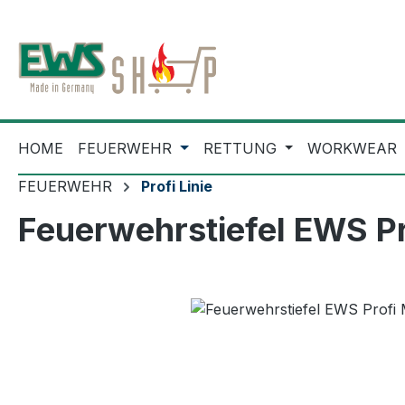
m Hauptinhalt springen
Zur Suche springen
Zur Hauptnavigation springen
HOME
FEUERWEHR
RETTUNG
WORKWEAR
FEUERWEHR
Profi Linie
Feuerwehrstiefel EWS 
Bildergalerie überspringen