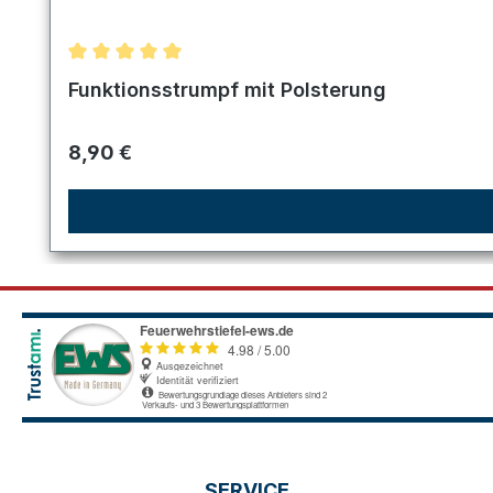
Durchschnittliche Bewertung von 5 von 5 Sternen
Funktionsstrumpf mit Polsterung
Regulärer Preis:
8,90 €
SERVICE