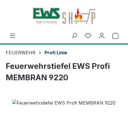
Zum Hauptinhalt springen
Ware
FEUERWEHR
Profi Linie
Feuerwehrstiefel EWS Profi
MEMBRAN 9220
Bildergalerie überspringen