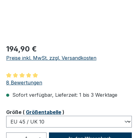
Regulärer Preis:
194,90 €
Preise inkl. MwSt. zzgl. Versandkosten
Durchschnittliche Bewertung von 5 von 5 Sternen
8 Bewertungen
Sofort verfügbar, Lieferzeit: 1 bis 3 Werktage
auswählen
Größe
(
Größentabelle
)
Produkt Anzahl: Gib den gewünschten We