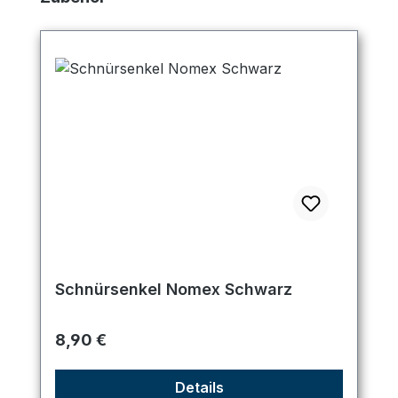
Schnürsenkel Nomex Schwarz
Regulärer Preis:
8,90 €
Details