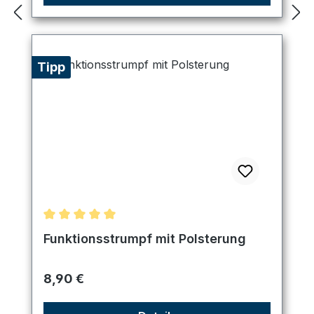
Tipp
Durchschnittliche Bewertung von 5 von 5 Sternen
Funktionsstrumpf mit Polsterung
Regulärer Preis:
8,90 €