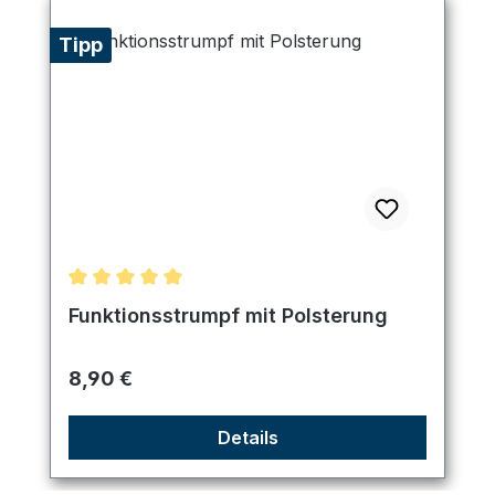
Tipp
Durchschnittliche Bewertung von 5 von 5 Sternen
Funktionsstrumpf mit Polsterung
Regulärer Preis:
8,90 €
Details