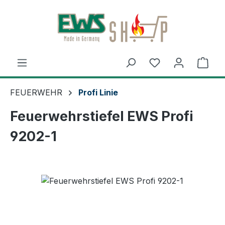
Zum Hauptinhalt springen
Ware
FEUERWEHR
Profi Linie
Feuerwehrstiefel EWS Profi
9202-1
Bildergalerie überspringen