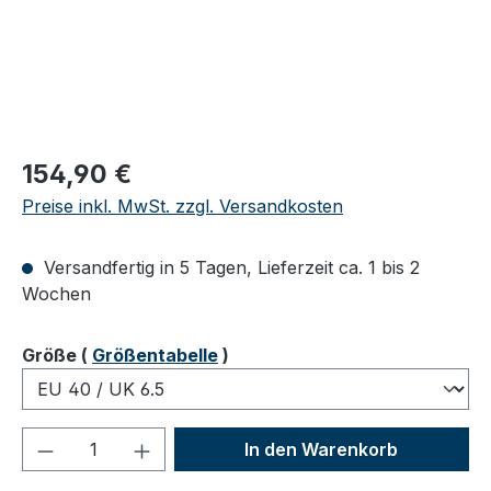
Regulärer Preis:
154,90 €
Preise inkl. MwSt. zzgl. Versandkosten
Versandfertig in 5 Tagen, Lieferzeit ca. 1 bis 2
Wochen
auswählen
Größe
(
Größentabelle
)
Produkt Anzahl: Gib den gewünschten We
In den Warenkorb