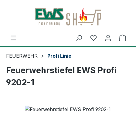
Zum Hauptinhalt springen
Ware
FEUERWEHR
Profi Linie
Feuerwehrstiefel EWS Profi
9202-1
Bildergalerie überspringen