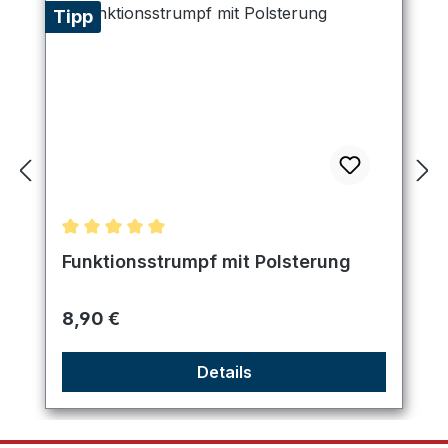
Tipp
Durchschnittliche Bewertung von 5 von 5 Sternen
Funktionsstrumpf mit Polsterung
Regulärer Preis:
8,90 €
Details