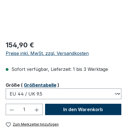
Regulärer Preis:
154,90 €
Preise inkl. MwSt. zzgl. Versandkosten
Sofort verfügbar, Lieferzeit: 1 bis 3 Werktage
auswählen
Größe
(
Größentabelle
)
Produkt Anzahl: Gib den gewünschten We
In den Warenkorb
Zum Merkzettel hinzufügen