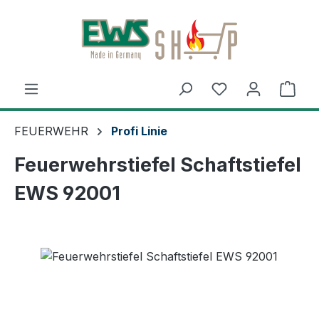
Zum Hauptinhalt springen
Ware
FEUERWEHR
Profi Linie
Feuerwehrstiefel Schaftstiefel
EWS 92001
Bildergalerie überspringen