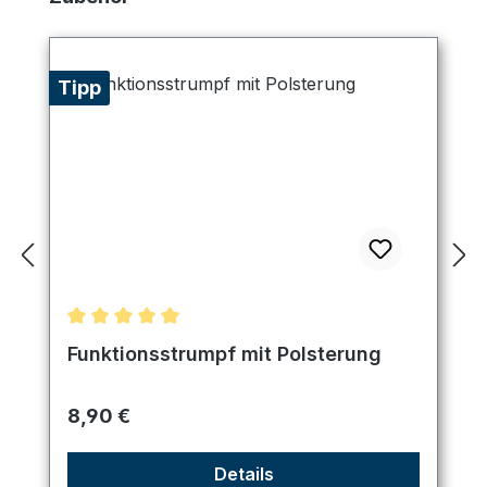
Tipp
Durchschnittliche Bewertung von 5 von 5 Sternen
Funktionsstrumpf mit Polsterung
Regulärer Preis:
8,90 €
Details