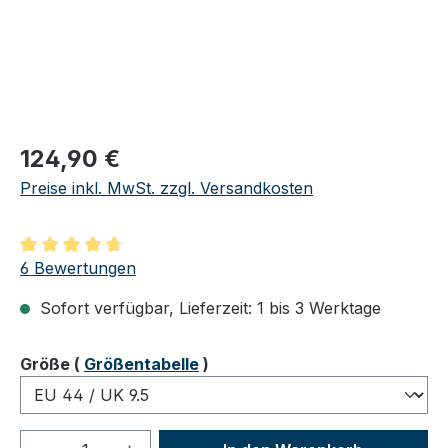
Regulärer Preis:
124,90 €
Preise inkl. MwSt. zzgl. Versandkosten
Durchschnittliche Bewertung von 4.83 von 5 Sternen
6 Bewertungen
Sofort verfügbar, Lieferzeit: 1 bis 3 Werktage
auswählen
Größe
(
Größentabelle
)
Produkt Anzahl: Gib den gewünschten We