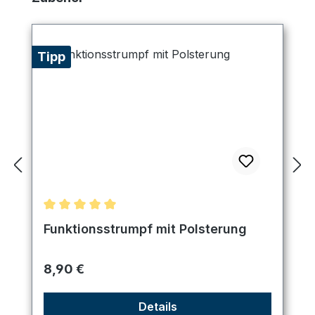
Tipp
Durchschnittliche Bewertung von 5 von 5 Sternen
Funktionsstrumpf mit Polsterung
Regulärer Preis:
8,90 €
Details