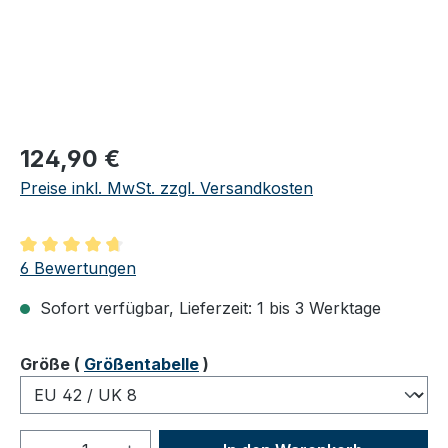
Regulärer Preis:
124,90 €
Preise inkl. MwSt. zzgl. Versandkosten
Durchschnittliche Bewertung von 4.83 von 5 Sternen
6 Bewertungen
Sofort verfügbar, Lieferzeit: 1 bis 3 Werktage
auswählen
Größe
(
Größentabelle
)
Produkt Anzahl: Gib den gewünschten We