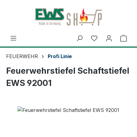
Zum Hauptinhalt springen
Ware
FEUERWEHR
Profi Linie
Feuerwehrstiefel Schaftstiefel
EWS 92001
Bildergalerie überspringen