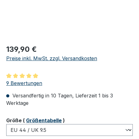
Regulärer Preis:
139,90 €
Preise inkl. MwSt. zzgl. Versandkosten
Durchschnittliche Bewertung von 4.89 von 5 Sternen
9 Bewertungen
Versandfertig in 10 Tagen, Lieferzeit 1 bis 3
Werktage
auswählen
Größe
(
Größentabelle
)