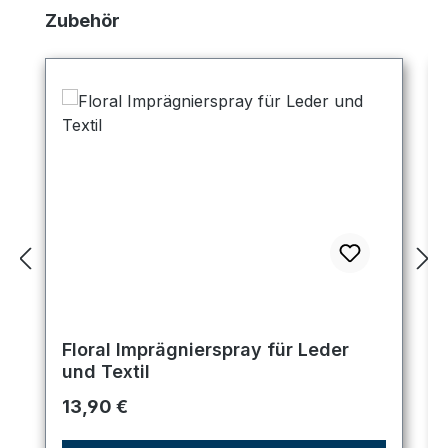
Produktgalerie überspringen
Zubehör
Floral Imprägnierspray für Leder
und Textil
Regulärer Preis:
13,90 €