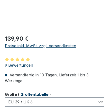
Regulärer Preis:
139,90 €
Preise inkl. MwSt. zzgl. Versandkosten
Durchschnittliche Bewertung von 4.89 von 5 Sternen
9 Bewertungen
Versandfertig in 10 Tagen, Lieferzeit 1 bis 3
Werktage
auswählen
Größe
(
Größentabelle
)