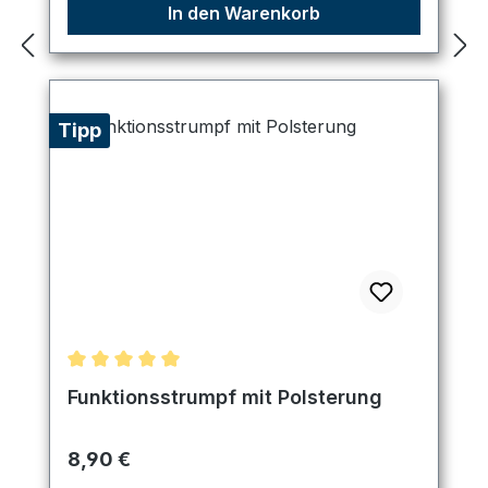
In den Warenkorb
Tipp
Durchschnittliche Bewertung von 5 von 5 Sternen
Funktionsstrumpf mit Polsterung
Regulärer Preis:
8,90 €