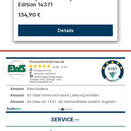
Edition 14371
Regulärer Preis:
134,90 €
Details
SERVICE