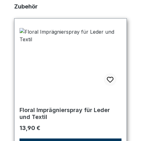
Produktgalerie überspringen
Zubehör
Floral Imprägnierspray für Leder
und Textil
Regulärer Preis:
13,90 €