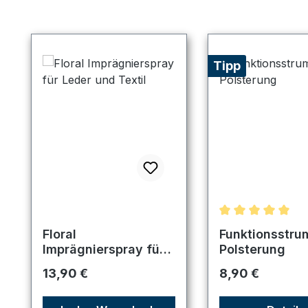
Produktgalerie überspringen
Tipp
Durchschnittlic
Floral
Funktionsstru
Imprägnierspray für
Polsterung
Leder und Textil
Regulärer Preis:
Regulärer Preis:
13,90 €
8,90 €