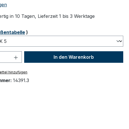
tliche Bewertung von 4.89 von 5 Sternen
gen
tig in 10 Tagen, Lieferzeit 1 bis 3 Werktage
ählen
ßentabelle
)
 Anzahl: Gib den gewünschten Wert ein 
In den Warenkorb
ttel hinzufügen
mmer:
14391.3