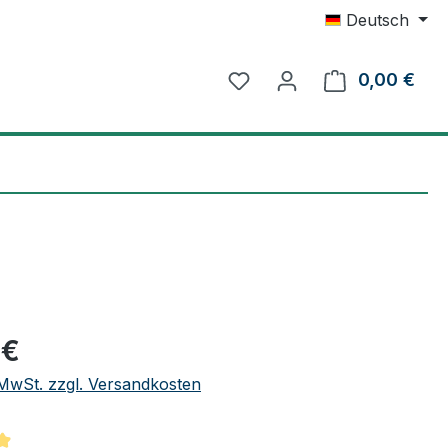
Deutsch
0,00 €
Ware
eis:
 €
. MwSt. zzgl. Versandkosten