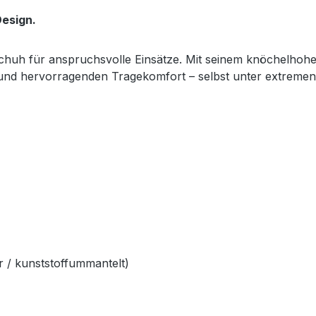
esign.
sschuh für anspruchsvolle Einsätze. Mit seinem knöchelhoh
z und hervorragenden Tragekomfort – selbst unter extreme
 / kunststoffummantelt)