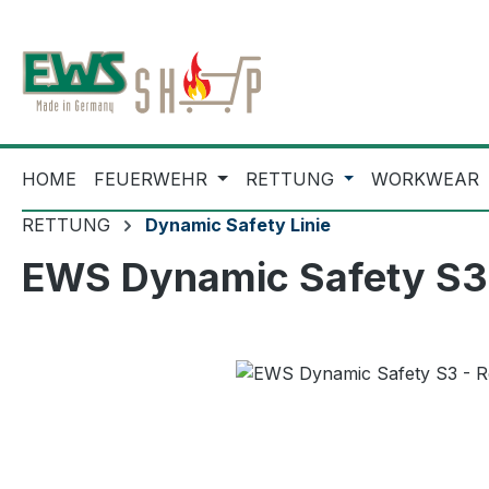
m Hauptinhalt springen
Zur Suche springen
Zur Hauptnavigation springen
HOME
FEUERWEHR
RETTUNG
WORKWEAR
RETTUNG
Dynamic Safety Linie
EWS Dynamic Safety S3 
Bildergalerie überspringen