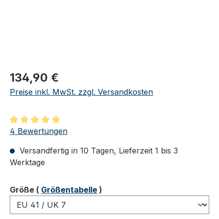
Regulärer Preis:
134,90 €
Preise inkl. MwSt. zzgl. Versandkosten
Durchschnittliche Bewertung von 5 von 5 Sternen
4 Bewertungen
Versandfertig in 10 Tagen, Lieferzeit 1 bis 3
Werktage
auswählen
Größe
(
Größentabelle
)