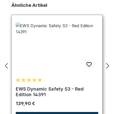
Produktgalerie überspringen
Ähnliche Artikel
Durchschnittliche Bewertung von 4.89 von 5 Ster
EWS Dynamic Safety S3 - Red
Edition 14391
Regulärer Preis:
139,90 €