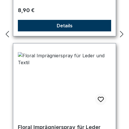
Regulärer Preis:
8,90 €
Details
Floral Imprägnierspray für Leder