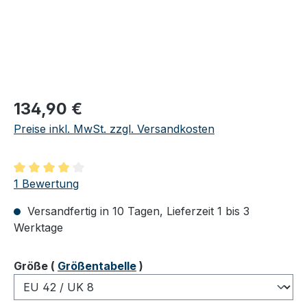
Regulärer Preis:
134,90 €
Preise inkl. MwSt. zzgl. Versandkosten
Durchschnittliche Bewertung von 4 von 5 Sternen
1 Bewertung
Versandfertig in 10 Tagen, Lieferzeit 1 bis 3
Werktage
auswählen
Größe
(
Größentabelle
)