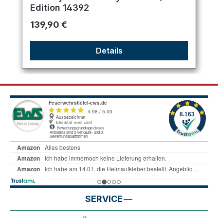
Edition 14392
Regulärer Preis:
139,90 €
Details
SERVICE