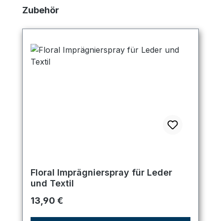
Produktgalerie überspringen
Zubehör
Floral Imprägnierspray für Leder
und Textil
Regulärer Preis:
13,90 €