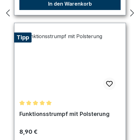
In den Warenkorb
Tipp
Durchschnittliche Bewertung von 5 von 5 Sternen
Funktionsstrumpf mit Polsterung
Regulärer Preis:
8,90 €