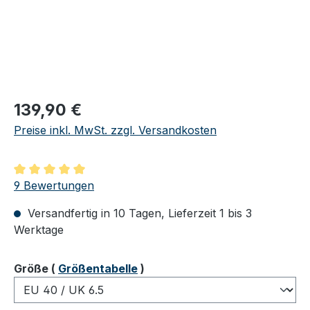
Regulärer Preis:
139,90 €
Preise inkl. MwSt. zzgl. Versandkosten
Durchschnittliche Bewertung von 5 von 5 Sternen
9 Bewertungen
Versandfertig in 10 Tagen, Lieferzeit 1 bis 3
Werktage
auswählen
Größe
(
Größentabelle
)