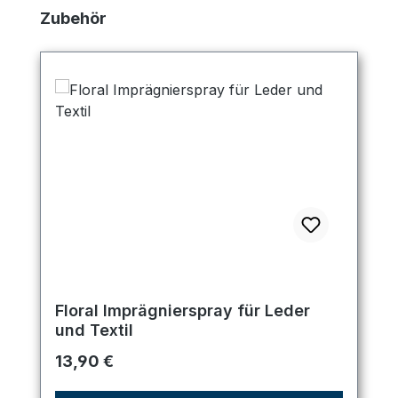
Produktgalerie überspringen
Zubehör
Floral Imprägnierspray für Leder
und Textil
Regulärer Preis:
13,90 €